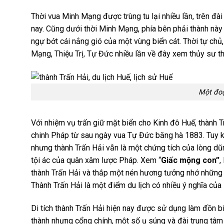
Thời vua Minh Mạng được trùng tu lại nhiều lần, trên đài
nay. Cũng dưới thời Minh Mạng, phía bên phải thành này
ngự bớt cái nắng gió của một vùng biển cát. Thời tự chủ
Mạng, Thiệu Trị, Tự Đức nhiều lần về đây xem thủy sư th
Một đoạ
Với nhiệm vụ trấn giữ mặt biển cho Kinh đô Huế, thành 
chinh Pháp từ sau ngày vua Tự Đức băng hà 1883. Tuy
nhưng thành Trấn Hải vẫn là một chứng tích của lòng dũ
tội ác của quân xâm lược Pháp. Xem “
Giấc mộng con”
,
thành Trấn Hải và thắp một nén hương tưởng nhớ những 
Thành Trấn Hải là một điểm du lịch có nhiều ý nghĩa của
Di tích thành Trấn Hải hiện nay được sử dụng làm đồn 
thành nhưng cổng chính, một số ụ súng và đài trung tâ