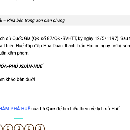
i – Phía bên trong đồn biên phòng
lịch sử Quốc Gia (QĐ số 87/QĐ-BVHTT, ký ngày 12/5/1197). Sau t
ừa Thiên Huế đắp đập Hòa Duân, thành Trấn Hải có nguy cơ bị són
Duân xâm phạm.
 HÓA-PHÚ XUÂN-HUẾ
tham khảo bên dưới
HÁM PHÁ HUẾ
của
Lá Quê
để tìm hiểu thêm về lịch sử Huế.