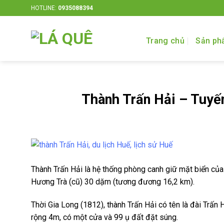
Bỏ
HOTLINE:
0935088394
qua
nội
Trang chủ
Sản ph
dung
Thành Trấn Hải – Tuyến
Thành Trấn Hải là hệ thống phòng canh giữ mặt biển củ
Hương Trà (cũ) 30 dặm (tương đương 16,2 km).
Thời Gia Long (1812), thành Trấn Hải có tên là đài Trấn
rộng 4m, có một cửa và 99 ụ đất đặt súng.