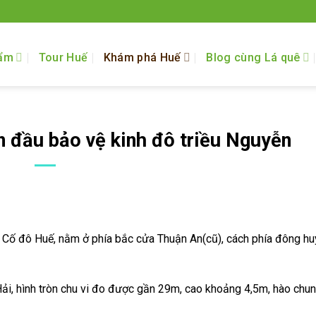
ẩm
Tour Huế
Khám phá Huế
Blog cùng Lá quê
 đầu bảo vệ kinh đô triều Nguyễn
a Cố đô Huế, nằm ở phía bắc cửa Thuận An(cũ), cách phía đông h
 Hải, hình tròn chu vi đo được gần 29m, cao khoảng 4,5m, hào chu