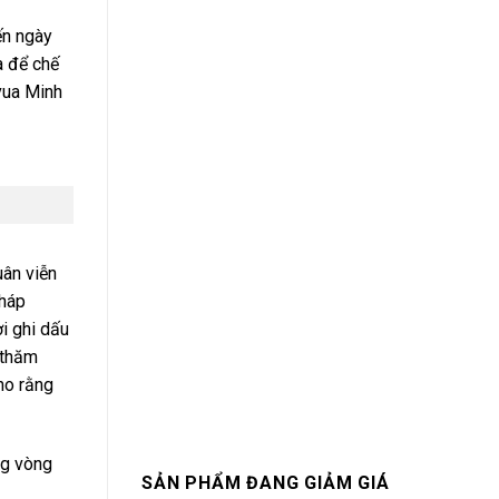
ến ngày
a để chế
vua Minh
uân viễn
Pháp
i ghi dấu
 thăm
ho rằng
ng vòng
SẢN PHẨM ĐANG GIẢM GIÁ