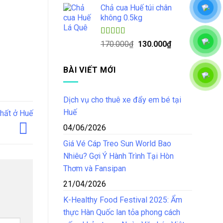
5 sao
Chả cua Huế túi chân
là:
tại
không 0.5kg
150.000₫.
là:
125.000₫.
Được xếp
Giá
Giá
170.000
₫
130.000
₫
hạng
4.50
gốc
hiện
5 sao
là:
tại
BÀI VIẾT MỚI
170.000₫.
là:
130.000₫.
Dịch vụ cho thuê xe đẩy em bé tại
Huế
nhất ở Huế
04/06/2026
Giá Vé Cáp Treo Sun World Bao
Nhiêu? Gợi Ý Hành Trình Tại Hòn
Thơm và Fansipan
21/04/2026
K-Healthy Food Festival 2025: Ẩm
thực Hàn Quốc lan tỏa phong cách