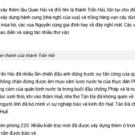
 xây thêm lầu Quan Hải và đổi tên là thành Trấn Hải, tồn tại cho đ
 xây dựng hành cung (nhà nghỉ của vua) và trồng hàng vạn cây dừ
, mùa hè, các vua Nguyễn cùng gia đình hay về đây nghỉ mát. Các 
ao diễn và sáng tác nhiều thơ văn.
n thành của thành Trấn Hải
Trấn Hải đã nhiều lần chiến đấu anh dũng trước sự tấn công của q
 không chặn đứng được âm mưu xâm lược nước ta của thực dân 
ng cảm của quân binh nước ta trong buổi đầu chống Pháp và là nơ
 lúc sinh thời, khi vào thăm Huế, nhà thơ Tản Đà đã không quên về
người lính đã bỏ mình vì sự nghiệp bảo vệ kinh đô Huế. Tản Đà c
 Huế.
biên phòng 220. Nhiều kiến trúc mới đã được xây dựng thêm ở tro
m vẫn được bảo vệ.