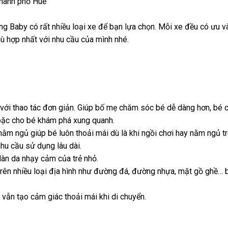
thành phố Huế
 Baby có rất nhiều loại xe để bạn lựa chọn. Mỗi xe đều có ưu v
ù hợp nhất với nhu cầu của mình nhé.
ỉ với thao tác đơn giản. Giúp bố mẹ chăm sóc bé dễ dàng hơn, bé 
hoặc cho bé khám phá xung quanh.
 nằm ngủ giúp bé luôn thoải mái dù là khi ngồi chơi hay nằm ngủ tr
hu cầu sử dụng lâu dài.
làn da nhạy cảm của trẻ nhỏ.
trên nhiều loại địa hình như đường đá, đường nhựa, mặt gồ ghề… 
vẫn tạo cảm giác thoải mái khi di chuyển.