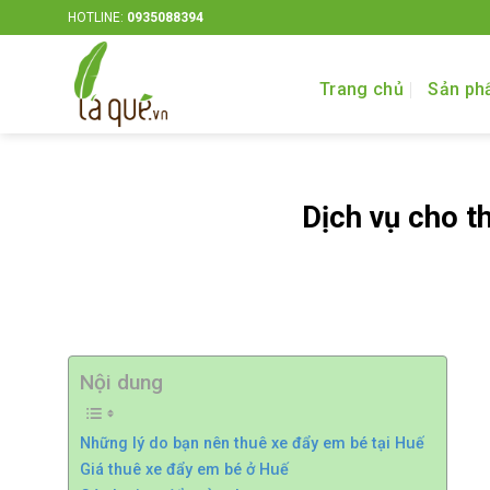
Bỏ
HOTLINE:
0935088394
qua
nội
Trang chủ
Sản ph
dung
Dịch vụ cho t
Nội dung
Những lý do bạn nên thuê xe đẩy em bé tại Huế
Giá thuê xe đẩy em bé ở Huế