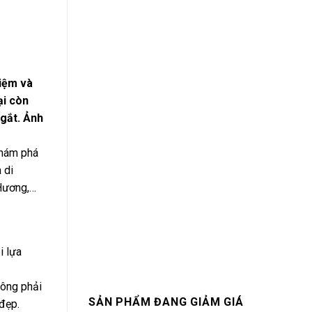
hiệm và
ại còn
 gắt. Ảnh
khám phá
 di
 Hương,…
i lựa
hông phải
SẢN PHẨM ĐANG GIẢM GIÁ
đẹp.