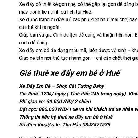
Xe đẩy có thiết kế gọn nhẹ, có thể gấp lại gọn dễ dàng
máy trong lịch trình du lịch tại Huế.
Xe được trang bị đầy đủ các phụ kiện như: mái che, dây 
của bé khi ra ngoài.
Giúp bạn và gia đình du lịch dễ dàng và thuận tiện hơn.
cách dễ dàng.
Xe đẩy em bé đa dạng mẫu mã, luôn được vệ sinh – khử 
Giao xe tận nơi, thủ tục nhanh gọn – chỉ cần chốt thời g
Giá thuê xe đẩy em bé ở Huế
Xe Đẩy Em Bé – Shop Cát Tường Baby
Giá thuê: 120k/ ngày ( Tính đến 24h trong ngày). Khác
Phí giao xe: 30.000VNĐ/ 2 chiều
Đặt cọc: 800.000VNĐ/1 xe và khi khách trả xe nhân viê
Thông tin liên hệ thuê xe đẩy em bé ở Huế
Số điện thoại/zalo: Thu Hảo 0842577539