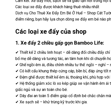
Cam kết: Xe đẩy mới, sạch sẽ và giao tận nơi trong nội 
Các loại xe đẩy được khách hàng thuê nhiều nhất
Dịch vụ Cho Thuê Xe Đẩy Em Bé Ở Huế – Shop Cát Tường
điểm riêng, bạn hãy lựa chọn dòng xe đẩy em bé nào ph
Các loại xe đẩy của shop
1. Xe đẩy 2 chiều gấp gọn Bamboo Life:
✔ Thiết kế 2 chiều linh hoạt – dễ dàng đổi chiều đẩy ch
bố mẹ dễ dàng và tương tác, an tâm hơn khi di chuyển 
✔ Ghế ngồi êm ái, điều chỉnh nhiều tư thế: ngồi – nghỉ –
✔ Có kết cấu khung thép cứng cáp, bền bỉ, đáp ứng tốt n
✔ Đệm ghế được thiết kế êm ái, thoáng khí, phù hợp với 
✔ Hệ thống giảm xóc lò xo kép giúp xe vận hành êm ái 
giấc ngủ và sự an toàn cho bé.
✔ Dây đai an toàn 5 điểm giúp cố định bé chắc chắn mà 
✔ Xe sạch sẽ – khử trùng kỹ trước khi gia.