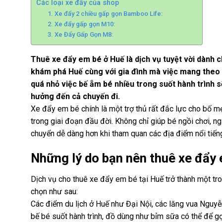
Các loại xe đẩy của shop
1. Xe đẩy 2 chiều gấp gọn Bamboo Life:
2. Xe đẩy gấp gọn M10:
3. Xe Đẩy Gấp Gọn M8:
Thuê xe đẩy em bé ở Huế là dịch vụ tuyệt vời dành 
khám phá Huế cùng với gia đình mà việc mang theo x
quá nhỏ việc bế ẵm bé nhiều trong suốt hành trình 
hưởng đến cả chuyến đi.
Xe đẩy em bé chính là một trợ thủ rất đắc lực cho bố m
trong giai đoạn đầu đời. Không chỉ giúp bé ngồi chơi, n
chuyển dễ dàng hơn khi tham quan các địa điểm nổi tiế
Những lý do bạn nên thuê xe đẩy 
Dịch vụ cho thuê xe đẩy em bé tại Huế trở thành một tr
chọn như sau:
Các điểm du lịch ở Huế như Đại Nội, các lăng vua Nguyễ
bế bé suốt hành trình, đồ dùng như bỉm sữa có thể để g