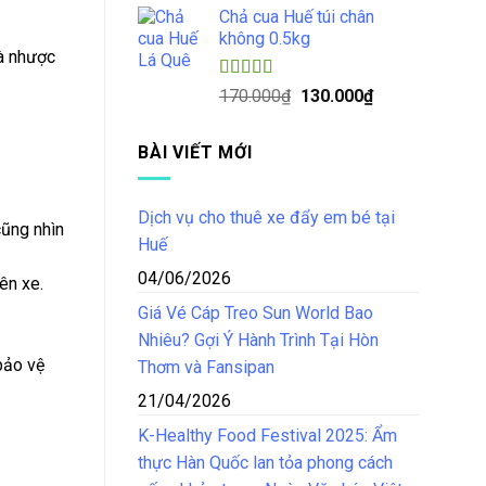
5 sao
Chả cua Huế túi chân
là:
tại
không 0.5kg
150.000₫.
là:
à nhược
125.000₫.
Được xếp
Giá
Giá
170.000
₫
130.000
₫
hạng
4.50
gốc
hiện
5 sao
là:
tại
BÀI VIẾT MỚI
170.000₫.
là:
130.000₫.
Dịch vụ cho thuê xe đẩy em bé tại
cũng nhìn
Huế
04/06/2026
ên xe.
Giá Vé Cáp Treo Sun World Bao
Nhiêu? Gợi Ý Hành Trình Tại Hòn
bảo vệ
Thơm và Fansipan
21/04/2026
K-Healthy Food Festival 2025: Ẩm
thực Hàn Quốc lan tỏa phong cách