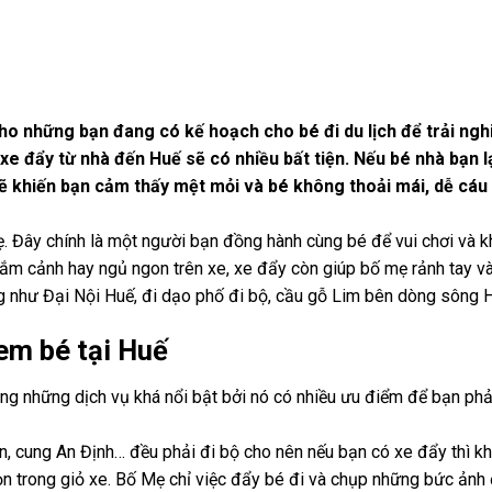
cho những bạn đang có kế hoạch cho bé đi du lịch để trải ng
e đẩy từ nhà đến Huế sẽ có nhiều bất tiện. Nếu bé nhà bạn l
sẽ khiến bạn cảm thấy mệt mỏi và bé không thoải mái, dễ cáu
ẹ. Đây chính là một người bạn đồng hành cùng bé để vui chơi và 
gắm cảnh hay ngủ ngon trên xe, xe đẩy còn giúp bố mẹ rảnh tay và
ng như Đại Nội Huế, đi dạo phố đi bộ, cầu gỗ Lim bên dòng sông
em bé tại Huế
ong những dịch vụ khá nổi bật bởi nó có nhiều ưu điểm để bạn phả
n, cung An Định… đều phải đi bộ cho nên nếu bạn có xe đẩy thì k
ọn trong giỏ xe. Bố Mẹ chỉ việc đẩy bé đi và chụp những bức ảnh 