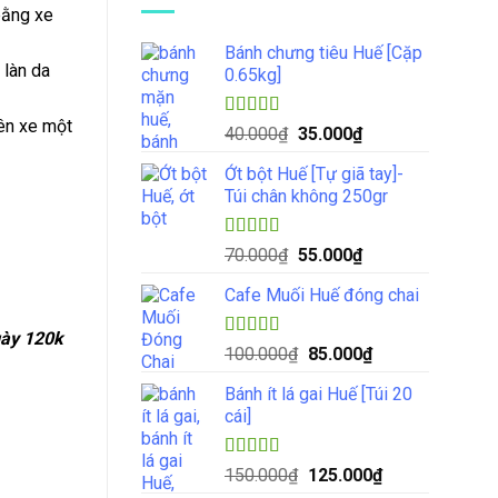
bằng xe
Bánh chưng tiêu Huế [Cặp
 làn da
0.65kg]
rên xe một
Được xếp
Giá
Giá
40.000
₫
35.000
₫
hạng
4.33
gốc
hiện
5 sao
Ớt bột Huế [Tự giã tay]-
là:
tại
Túi chân không 250gr
40.000₫.
là:
35.000₫.
Được xếp
Giá
Giá
70.000
₫
55.000
₫
hạng
5.00
5
gốc
hiện
sao
Cafe Muối Huế đóng chai
là:
tại
70.000₫.
là:
gày 120k
55.000₫.
Được xếp
Giá
Giá
100.000
₫
85.000
₫
hạng
5.00
5
gốc
hiện
sao
Bánh ít lá gai Huế [Túi 20
là:
tại
cái]
100.000₫.
là:
85.000₫.
Được xếp
Giá
Giá
150.000
₫
125.000
₫
hạng
4.57
gốc
hiện