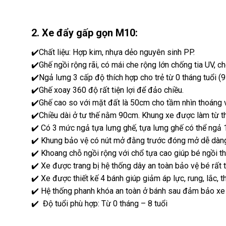
2. Xe đẩy gấp gọn M10:
✔️Chất liệu: Hợp kim, nhựa dẻo nguyên sinh PP.
✔️Ghế ngồi rộng rãi, có mái che rộng lớn chống tia UV, 
✔️Ngả lưng 3 cấp độ thích hợp cho trẻ từ 0 tháng tuổi (
✔️Ghế xoay 360 độ rất tiện lợi để đảo chiều.
✔️Ghế cao so với mặt đất là 50cm cho tầm nhìn thoáng và
✔️Chiều dài ở tư thế nằm 90cm. Khung xe được làm từ t
✔️ Có 3 mức ngả tựa lưng ghế, tựa lưng ghế có thể ngả 
✔️ Khung bảo vệ có nút mở đằng trước đóng mở dễ dàng v
✔️ Khoang chỗ ngồi rộng với chổ tựa cao giúp bé ngồi t
✔️ Xe được trang bị hệ thống dây an toàn bảo vệ bé rất 
✔️ Xe được thiết kế 4 bánh giúp giảm áp lực, rung, lắc, t
✔️ Hệ thống phanh khóa an toàn ở bánh sau đảm bảo xe k
✔️ Độ tuổi phù hợp: Từ 0 tháng – 8 tuổi