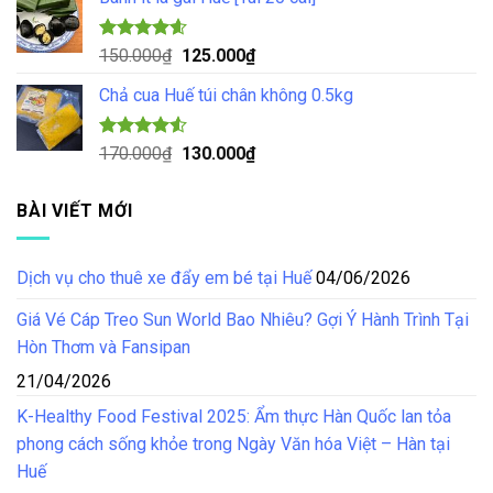
là:
tại
100.000₫.
là:
85.000₫.
Được xếp
Giá
Giá
150.000
₫
125.000
₫
hạng
4.57
gốc
hiện
5 sao
Chả cua Huế túi chân không 0.5kg
là:
tại
150.000₫.
là:
125.000₫.
Được xếp
Giá
Giá
170.000
₫
130.000
₫
hạng
4.50
gốc
hiện
5 sao
là:
tại
BÀI VIẾT MỚI
170.000₫.
là:
130.000₫.
Dịch vụ cho thuê xe đẩy em bé tại Huế
04/06/2026
Giá Vé Cáp Treo Sun World Bao Nhiêu? Gợi Ý Hành Trình Tại
Hòn Thơm và Fansipan
21/04/2026
K-Healthy Food Festival 2025: Ẩm thực Hàn Quốc lan tỏa
phong cách sống khỏe trong Ngày Văn hóa Việt – Hàn tại
Huế