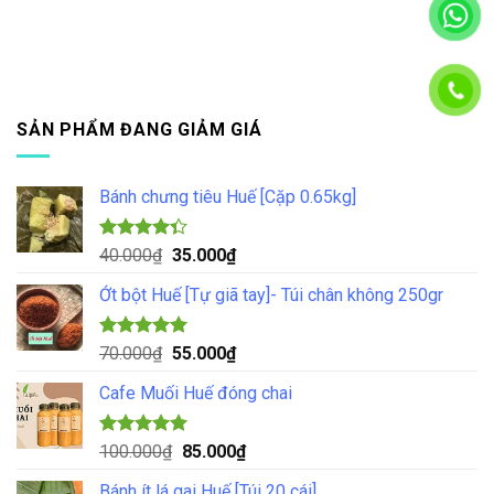
SẢN PHẨM ĐANG GIẢM GIÁ
Bánh chưng tiêu Huế [Cặp 0.65kg]
Được xếp
Giá
Giá
40.000
₫
35.000
₫
hạng
4.33
gốc
hiện
5 sao
Ớt bột Huế [Tự giã tay]- Túi chân không 250gr
là:
tại
40.000₫.
là:
35.000₫.
Được xếp
Giá
Giá
70.000
₫
55.000
₫
hạng
5.00
gốc
hiện
5 sao
Cafe Muối Huế đóng chai
là:
tại
70.000₫.
là:
55.000₫.
Được xếp
Giá
Giá
100.000
₫
85.000
₫
hạng
5.00
gốc
hiện
5 sao
Bánh ít lá gai Huế [Túi 20 cái]