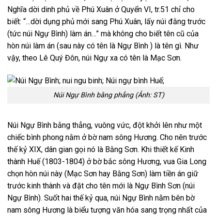
Nghĩa dời dinh phủ về Phú Xuân ở Quyển VI, tr.51 chỉ cho
biết: “…dời dụng phủ mới sang Phú Xuân, lấy núi đằng trước
(tức núi Ngự Bình) làm án…” mà không cho biết tên cũ của
hòn núi làm án (sau này có tên là Ngự Bình ) là tên gì. Như
vậy, theo Lê Quý Đôn, núi Ngự xa có tên là Mạc Sơn.
Núi Ngự Bình bằng phẳng (Ảnh: ST)
Núi Ngự Bình bằng thẳng, vuông vức, đột khởi lên như một
chiếc bình phong nằm ở bờ nam sông Hương. Cho nên trước
thế kỷ XIX, dân gian gọi nó là Bằng Sơn. Khi thiết kế Kinh
thành Huế (1803-1804) ở bờ bắc sông Hương, vua Gia Long
chọn hòn núi này (Mạc Sơn hay Bằng Sơn) làm tiền án giữ
trước kinh thành và đặt cho tên mới là Ngự Bình Sơn (núi
Ngự Bình). Suốt hai thế kỷ qua, núi Ngự Bình nằm bên bờ
nam sông Hương là biểu tượng văn hóa sang trọng nhất của