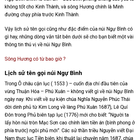
không tốt cho Kinh Thành, và sông Hương chính là Minh
đường chạy phía trước Kinh Thành.
Vậy lịch sử tên gọi cũng như đặc điểm của núi Ngự Bình có
gì hay, những dòng vắn tắt bên dưới sẽ cho bạn biết một vài
thông tin thú vị về núi Ngự Bình.
Sông Hương có từ bao giờ ?
Lịch sử tên gọi núi Ngự Bình
Trong Ô châu cận lục ( 1553 ) – cuốn địa chí đầu tiên của
vùng Thuận Hóa – Phú Xuân – không viết gì về núi Ngự Bình
ngày nay. Khi viết về sự kiện chúa Nghĩa Nguyễn Phúc Thái
dời dinh phủ từ Kim Long về làng Phú Xuân 1687), Lê Quí
Đôn trong Phủ biên tạp lục (1776) mới cho biết: “Người ta
lấy hòn núi tròn Mạc Sơn cao chính làm tiền án (bình phong ở
phía trước) ngôi phủ mới”. Các sử thần triều Nguyễn viết Đại
Nam thực lục Tiền biên, khi thuật lại chuyện năm 1687, chúa