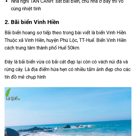
Nhà nghỉ TÂN CẢNH: sát bãi biển, chủ nhà ở đây thì vô
cùng nhiệt tình
2. Bãi biển Vinh Hiền
Bãi biển hoang sơ tiếp theo trong bài viết là biển Vinh Hiền.
Thuộc xã Vinh Hiền, huyện Phú Lộc, TT-Huế. Biển Vinh Hiền
cách trung tâm thành phố Huế 50km.
Đây là bãi biển vừa có bãi cát đẹp lại còn có vách núi đá và
rừng cây. Là địa điểm hứa hẹn có nhiều tấm ảnh đẹp cho các
tín đồ mê chụp hình