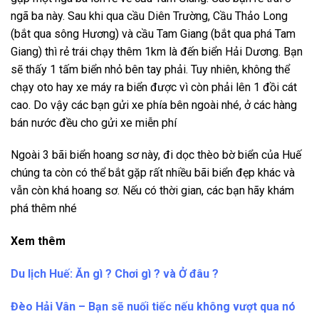
ngã ba này. Sau khi qua cầu Diên Trường, Cầu Thảo Long
(bắt qua sông Hương) và cầu Tam Giang (bắt qua phá Tam
Giang) thì rẻ trái chạy thêm 1km là đến biển Hải Dương. Bạn
sẽ thấy 1 tấm biển nhỏ bên tay phải. Tuy nhiên, không thể
chạy oto hay xe máy ra biển được vì còn phải lên 1 đồi cát
cao. Do vậy các bạn gửi xe phía bên ngoài nhé, ở các hàng
bán nước đều cho gửi xe miễn phí
Ngoài 3 bãi biển hoang sơ này, đi dọc thèo bờ biển của Huế
chúng ta còn có thể bắt gặp rất nhiều bãi biển đẹp khác và
vẫn còn khá hoang sơ. Nếu có thời gian, các bạn hãy khám
phá thêm nhé
Xem thêm
Du lịch Huế: Ăn gì ? Chơi gì ? và Ở đâu ?
Đèo Hải Vân – Bạn sẽ nuối tiếc nếu không vượt qua nó