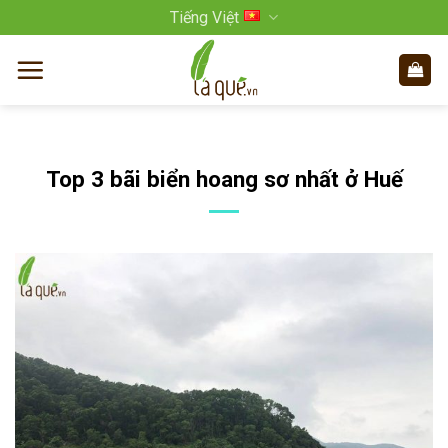
Bỏ
Tiếng Việt
qua
nội
dung
Top 3 bãi biển hoang sơ nhất ở Huế