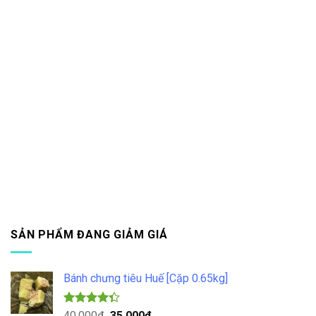
SẢN PHẨM ĐANG GIẢM GIÁ
Bánh chưng tiêu Huế [Cặp 0.65kg]
Được xếp
Giá
Giá
40.000
₫
35.000
₫