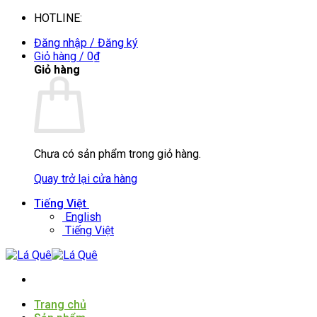
Bỏ
HOTLINE:
0935088394
qua
Đăng nhập / Đăng ký
nội
Giỏ hàng /
0
₫
dung
Giỏ hàng
Chưa có sản phẩm trong giỏ hàng.
Quay trở lại cửa hàng
Tiếng Việt
English
Tiếng Việt
Trang chủ