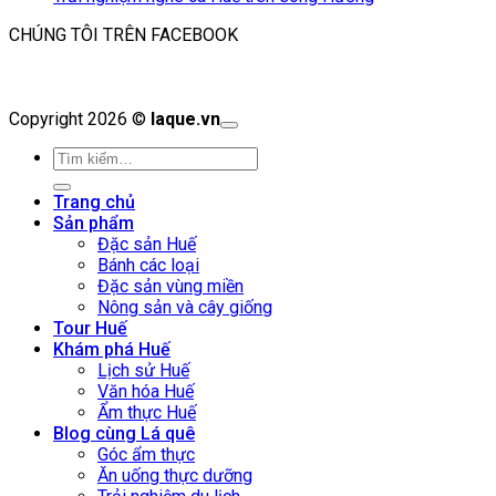
CHÚNG TÔI TRÊN FACEBOOK
Copyright 2026 ©
laque.vn
Tìm
kiếm:
Trang chủ
Sản phẩm
Đặc sản Huế
Bánh các loại
Đặc sản vùng miền
Nông sản và cây giống
Tour Huế
Khám phá Huế
Lịch sử Huế
Văn hóa Huế
Ẩm thực Huế
Blog cùng Lá quê
Góc ẩm thực
Ăn uống thực dưỡng