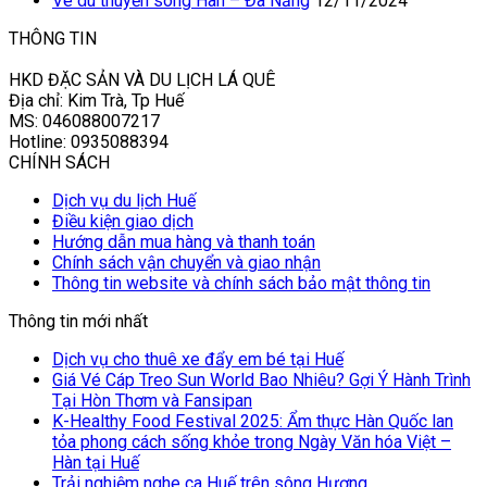
Vé du thuyền sông Hàn – Đà Nẵng
12/11/2024
THÔNG TIN
HKD ĐẶC SẢN VÀ DU LỊCH LÁ QUÊ
Địa chỉ: Kim Trà, Tp Huế
MS: 046088007217
Hotline: 0935088394
CHÍNH SÁCH
Dịch vụ du lịch Huế
Điều kiện giao dịch
Hướng dẫn mua hàng và thanh toán
Chính sách vận chuyển và giao nhận
Thông tin website và chính sách bảo mật thông tin
Thông tin mới nhất
Dịch vụ cho thuê xe đẩy em bé tại Huế
Giá Vé Cáp Treo Sun World Bao Nhiêu? Gợi Ý Hành Trình
Tại Hòn Thơm và Fansipan
K-Healthy Food Festival 2025: Ẩm thực Hàn Quốc lan
tỏa phong cách sống khỏe trong Ngày Văn hóa Việt –
Hàn tại Huế
Trải nghiệm nghe ca Huế trên sông Hương