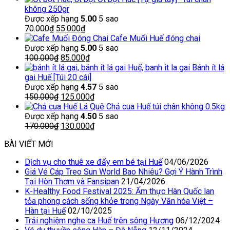
là:
tại
không 250gr
40.000₫.
là:
Được xếp hạng
5.00
5 sao
Giá
35.000₫.
Giá
70.000
₫
55.000
₫
gốc
hiện
Cafe Muối Huế đóng chai
là:
tại
Được xếp hạng
5.00
5 sao
70.000₫.
Giá
là:
Giá
100.000
₫
85.000
₫
gốc
55.000₫.
hiện
Bánh ít lá
là:
tại
gai Huế [Túi 20 cái]
100.000₫.
là:
Được xếp hạng
4.57
5 sao
Giá
85.000₫.
Giá
150.000
₫
125.000
₫
gốc
hiện
Chả cua Huế túi chân không 0.5kg
là:
tại
Được xếp hạng
4.50
5 sao
150.000₫.
Giá
là:
Giá
170.000
₫
130.000
₫
gốc
125.000₫.
hiện
BÀI VIẾT MỚI
là:
tại
170.000₫.
là:
Dịch vụ cho thuê xe đẩy em bé tại Huế
04/06/2026
130.000₫.
Giá Vé Cáp Treo Sun World Bao Nhiêu? Gợi Ý Hành Trình
Tại Hòn Thơm và Fansipan
21/04/2026
K-Healthy Food Festival 2025: Ẩm thực Hàn Quốc lan
tỏa phong cách sống khỏe trong Ngày Văn hóa Việt –
Hàn tại Huế
02/10/2025
Trải nghiệm nghe ca Huế trên sông Hương
06/12/2024