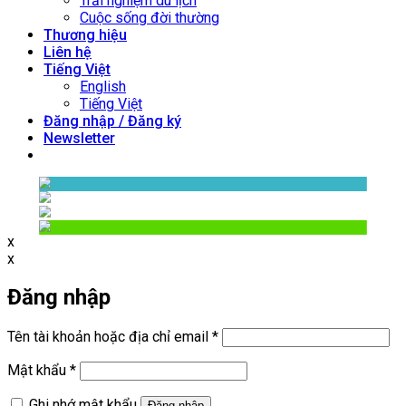
Trải nghiệm du lịch
Cuộc sống đời thường
Thương hiệu
Liên hệ
Tiếng Việt
English
Tiếng Việt
Đăng nhập / Đăng ký
Newsletter
x
x
Đăng nhập
Bắt
Tên tài khoản hoặc địa chỉ email
*
buộc
Bắt
Mật khẩu
*
buộc
Ghi nhớ mật khẩu
Đăng nhập