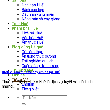
Sản phẩm
Đặc sản Huế
Bánh các loại
Đặc sản vùng miền
Nông sản và cây giống
Tour Huế
Khám phá Huế
Lịch sử Huế
Văn hóa Huế
Ẩm thực Huế
Blog cùng Lá quê
Góc ẩm thực
Ăn uống thực dưỡng
Trải nghiệm du lịch
Cuộc sống đời thường
Thương hiệu
Dịch vụ cho thuê xe đẩy em bé tại Huế
Liên hệ
Tiếng Việt
Thuê xe đẩy em bé ở Huế là dịch vụ tuyệt vời dành cho
English
những...
Tiếng Việt
Tìm
kiếm: