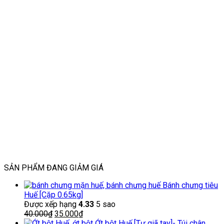
SẢN PHẨM ĐANG GIẢM GIÁ
Bánh chưng tiêu
Huế [Cặp 0.65kg]
Được xếp hạng
4.33
5 sao
Giá
Giá
40.000
₫
35.000
₫
gốc
hiện
Ớt bột Huế [Tự giã tay]- Túi chân