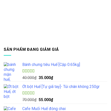
SẢN PHẨM ĐANG GIẢM GIÁ
Bánh chưng tiêu Huế [Cặp 0.65kg]
Được xếp
Giá
Giá
40.000
₫
35.000
₫
hạng
4.33
gốc
hiện
5 sao
Ớt bột Huế [Tự giã tay]- Túi chân không 250gr
là:
tại
40.000₫.
là:
35.000₫.
Được xếp
Giá
Giá
70.000
₫
55.000
₫
hạng
5.00
5
gốc
hiện
sao
Cafe Muối Huế đóng chai
là:
tại