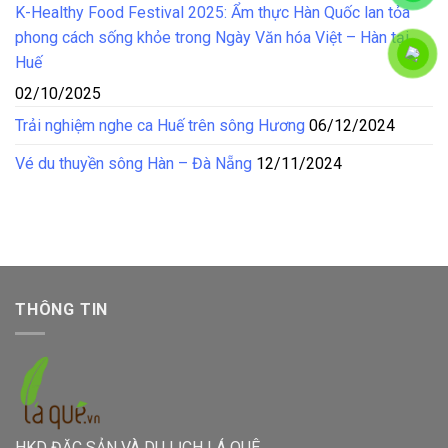
K-Healthy Food Festival 2025: Ẩm thực Hàn Quốc lan tỏa
phong cách sống khỏe trong Ngày Văn hóa Việt – Hàn tại
Huế
02/10/2025
Trải nghiệm nghe ca Huế trên sông Hương
06/12/2024
Vé du thuyền sông Hàn – Đà Nẵng
12/11/2024
THÔNG TIN
HKD ĐẶC SẢN VÀ DU LỊCH LÁ QUÊ