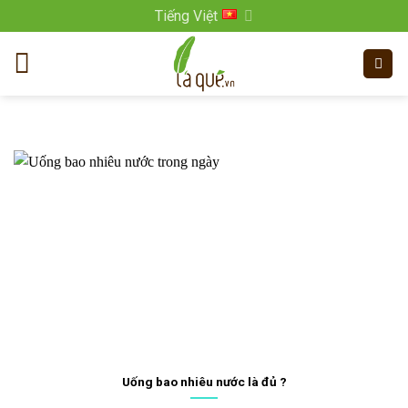
Bỏ
Tiếng Việt
qua
nội
dung
Uống bao nhiêu nước là đủ ?