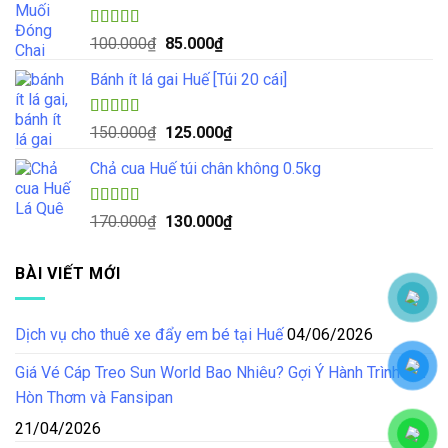
70.000₫.
là:
55.000₫.
Được xếp
Giá
Giá
100.000
₫
85.000
₫
hạng
5.00
5
gốc
hiện
sao
Bánh ít lá gai Huế [Túi 20 cái]
là:
tại
100.000₫.
là:
85.000₫.
Được xếp
Giá
Giá
150.000
₫
125.000
₫
hạng
4.57
gốc
hiện
5 sao
Chả cua Huế túi chân không 0.5kg
là:
tại
150.000₫.
là:
125.000₫.
Được xếp
Giá
Giá
170.000
₫
130.000
₫
hạng
4.50
gốc
hiện
5 sao
là:
tại
BÀI VIẾT MỚI
170.000₫.
là:
130.000₫.
Dịch vụ cho thuê xe đẩy em bé tại Huế
04/06/2026
Giá Vé Cáp Treo Sun World Bao Nhiêu? Gợi Ý Hành Trình Tại
Hòn Thơm và Fansipan
21/04/2026