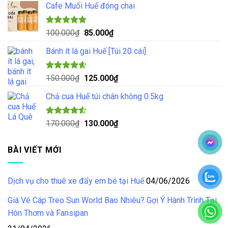
5 sao
Cafe Muối Huế đóng chai
là:
tại
70.000₫.
là:
55.000₫.
Được xếp
Giá
Giá
100.000
₫
85.000
₫
hạng
5.00
gốc
hiện
5 sao
Bánh ít lá gai Huế [Túi 20 cái]
là:
tại
100.000₫.
là:
85.000₫.
Được xếp
Giá
Giá
150.000
₫
125.000
₫
hạng
4.57
gốc
hiện
5 sao
Chả cua Huế túi chân không 0.5kg
là:
tại
150.000₫.
là:
125.000₫.
Được xếp
Giá
Giá
170.000
₫
130.000
₫
hạng
4.50
gốc
hiện
5 sao
là:
tại
BÀI VIẾT MỚI
170.000₫.
là:
130.000₫.
Dịch vụ cho thuê xe đẩy em bé tại Huế
04/06/2026
Giá Vé Cáp Treo Sun World Bao Nhiêu? Gợi Ý Hành Trình Tại
Hòn Thơm và Fansipan