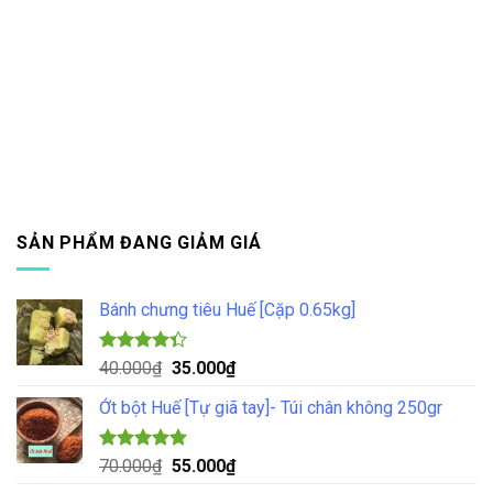
SẢN PHẨM ĐANG GIẢM GIÁ
Bánh chưng tiêu Huế [Cặp 0.65kg]
Được xếp
Giá
Giá
40.000
₫
35.000
₫
hạng
4.33
gốc
hiện
5 sao
Ớt bột Huế [Tự giã tay]- Túi chân không 250gr
là:
tại
40.000₫.
là:
35.000₫.
Được xếp
Giá
Giá
70.000
₫
55.000
₫
hạng
5.00
gốc
hiện