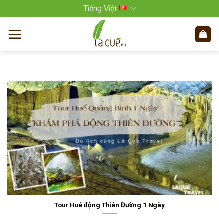
Bỏ
Tiếng Việt
qua
nội
dung
Tour Huế động Thiên Đường 1 Ngày