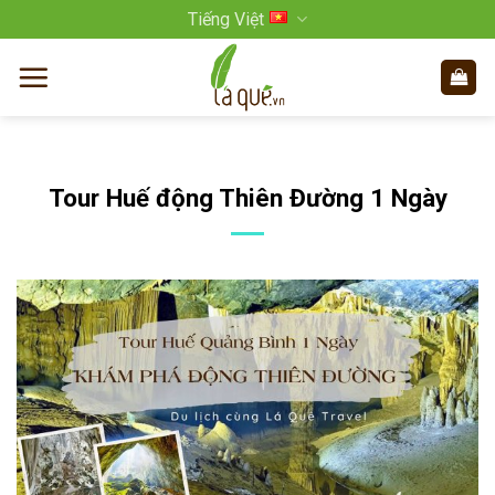
Bỏ
Tiếng Việt
qua
nội
dung
Tour Huế động Thiên Đường 1 Ngày