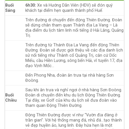
Buổi
6h30:
Xe và Hướng Dẫn Viên (HDV) sẽ đón quý
Sáng
khách tại điểm hẹn quanh thành phố Huế.
Trên đường di chuyển đến động Thiên Đường. Đoàn
sẽ dừng chân tham quan Thánh địa La Vang – Là
địa điểm du lịch tâm linh nổi tiếng ở Hải Lăng, Quảng
Trị.
Trên đường từ Thánh Địa La Vang đến động Thiên
Đường. Đoàn sẽ được giới thiệu về các địa danh lịch
sử nổi tiếng như Thành cổ Quảng Trị, căn cứ Dốc
Miếu, cầu Hiền Lương, sông bến Hải, vĩ tuyến 17, địa
đạo Vịnh Mốc…
Đến Phong Nha, đoàn ăn trưa tại nhà hàng Sơn
Đoòng.
Sau khi ăn trưa và nghỉ ngơi ở nhà hàng Sơn Đoòng.
Buổi
Đoàn di chuyển đến khu du lịch Động Thiên Đường.
Chiều
Tại đây, xe Golf của khu du lịch sẽ đưa đoàn vào
tham quan Động Thiên Đường.
Động Thiên Đường được ví như “Vườn địa đàng ở
trần gian”. Với hệ thống mang đá, nhũ đá…tạo thành
vẻ đẹp huyền ảo, lung linh. Đây hứa hẹn là một