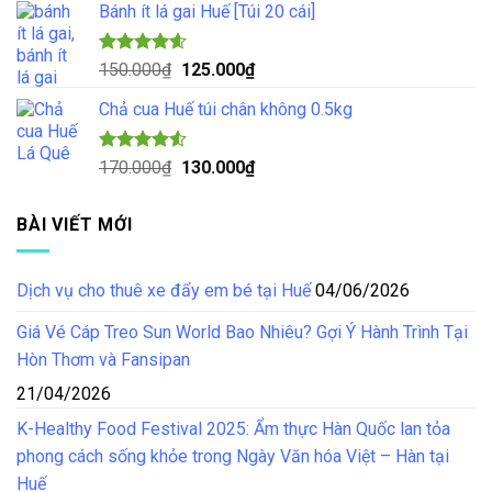
5 sao
Bánh ít lá gai Huế [Túi 20 cái]
là:
tại
100.000₫.
là:
85.000₫.
Được xếp
Giá
Giá
150.000
₫
125.000
₫
hạng
4.57
gốc
hiện
5 sao
Chả cua Huế túi chân không 0.5kg
là:
tại
150.000₫.
là:
125.000₫.
Được xếp
Giá
Giá
170.000
₫
130.000
₫
hạng
4.50
gốc
hiện
5 sao
là:
tại
BÀI VIẾT MỚI
170.000₫.
là:
130.000₫.
Dịch vụ cho thuê xe đẩy em bé tại Huế
04/06/2026
Giá Vé Cáp Treo Sun World Bao Nhiêu? Gợi Ý Hành Trình Tại
Hòn Thơm và Fansipan
21/04/2026
K-Healthy Food Festival 2025: Ẩm thực Hàn Quốc lan tỏa
phong cách sống khỏe trong Ngày Văn hóa Việt – Hàn tại
Huế