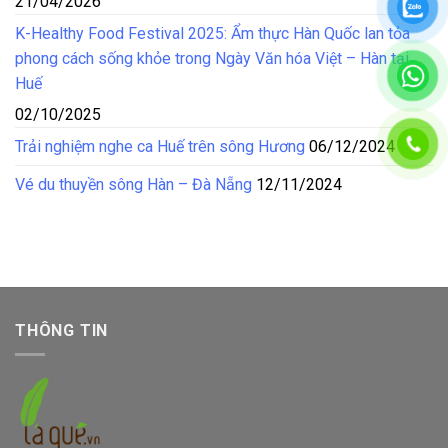
21/04/2026
K-Healthy Food Festival 2025: Ẩm thực Hàn Quốc lan tỏa
phong cách sống khỏe trong Ngày Văn hóa Việt – Hàn tại
Huế
02/10/2025
Trải nghiệm nghe ca Huế trên sông Hương
06/12/2024
Vé du thuyền sông Hàn – Đà Nẵng
12/11/2024
THÔNG TIN