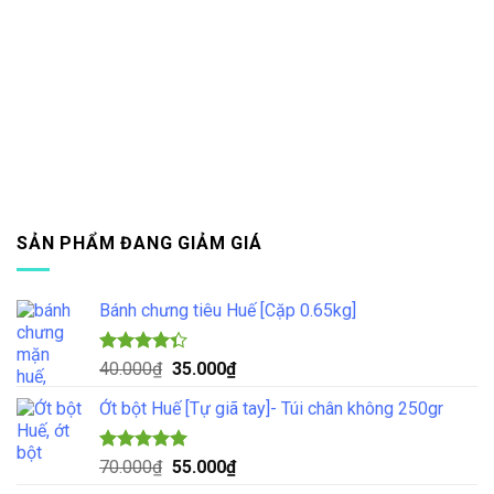
SẢN PHẨM ĐANG GIẢM GIÁ
Bánh chưng tiêu Huế [Cặp 0.65kg]
Được xếp
Giá
Giá
40.000
₫
35.000
₫
hạng
4.33
gốc
hiện
5 sao
Ớt bột Huế [Tự giã tay]- Túi chân không 250gr
là:
tại
40.000₫.
là:
35.000₫.
Được xếp
Giá
Giá
70.000
₫
55.000
₫
hạng
5.00
gốc
hiện