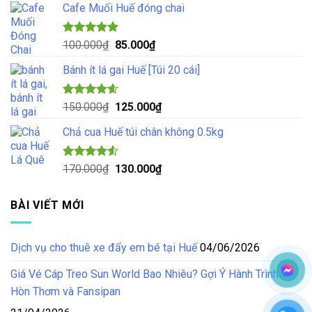
5 sao
Cafe Muối Huế đóng chai
là:
tại
70.000₫.
là:
55.000₫.
Được xếp
Giá
Giá
100.000
₫
85.000
₫
hạng
5.00
gốc
hiện
5 sao
Bánh ít lá gai Huế [Túi 20 cái]
là:
tại
100.000₫.
là:
85.000₫.
Được xếp
Giá
Giá
150.000
₫
125.000
₫
hạng
4.57
gốc
hiện
5 sao
Chả cua Huế túi chân không 0.5kg
là:
tại
150.000₫.
là:
125.000₫.
Được xếp
Giá
Giá
170.000
₫
130.000
₫
hạng
4.50
gốc
hiện
5 sao
là:
tại
BÀI VIẾT MỚI
170.000₫.
là:
130.000₫.
Dịch vụ cho thuê xe đẩy em bé tại Huế
04/06/2026
Giá Vé Cáp Treo Sun World Bao Nhiêu? Gợi Ý Hành Trình Tại
Hòn Thơm và Fansipan