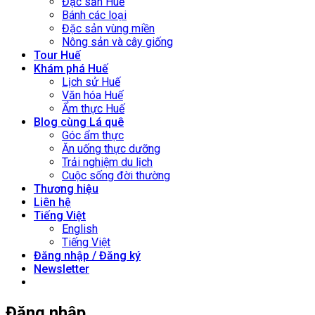
Đặc sản Huế
Bánh các loại
Đặc sản vùng miền
Nông sản và cây giống
Tour Huế
Khám phá Huế
Lịch sử Huế
Văn hóa Huế
Ẩm thực Huế
Blog cùng Lá quê
Góc ẩm thực
Ăn uống thực dưỡng
Trải nghiệm du lịch
Cuộc sống đời thường
Thương hiệu
Liên hệ
Tiếng Việt
English
Tiếng Việt
Đăng nhập / Đăng ký
Newsletter
Đăng nhập