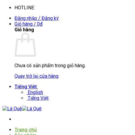
Bỏ
HOTLINE:
0935088394
qua
Đăng nhập / Đăng ký
nội
Giỏ hàng /
0
₫
dung
Giỏ hàng
Chưa có sản phẩm trong giỏ hàng.
Quay trở lại cửa hàng
Tiếng Việt
English
Tiếng Việt
Trang chủ