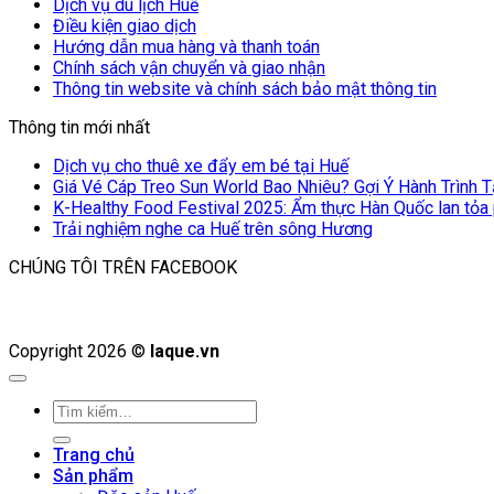
Dịch vụ du lịch Huế
Điều kiện giao dịch
Hướng dẫn mua hàng và thanh toán
Chính sách vận chuyển và giao nhận
Thông tin website và chính sách bảo mật thông tin
Thông tin mới nhất
Dịch vụ cho thuê xe đẩy em bé tại Huế
Giá Vé Cáp Treo Sun World Bao Nhiêu? Gợi Ý Hành Trình 
K-Healthy Food Festival 2025: Ẩm thực Hàn Quốc lan tỏa
Trải nghiệm nghe ca Huế trên sông Hương
CHÚNG TÔI TRÊN FACEBOOK
Copyright 2026 ©
laque.vn
Tìm
kiếm:
Trang chủ
Sản phẩm