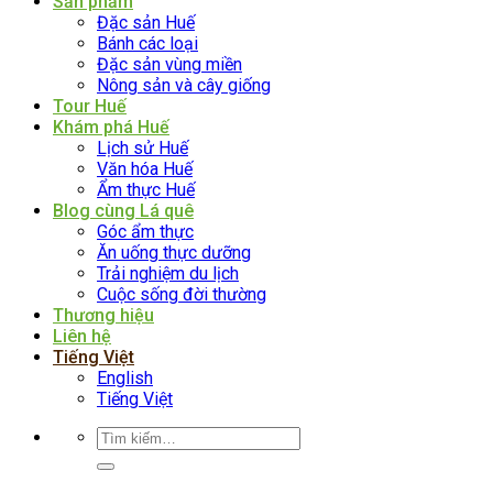
Sản phẩm
Đặc sản Huế
Bánh các loại
Đặc sản vùng miền
Nông sản và cây giống
Tour Huế
Khám phá Huế
Lịch sử Huế
Văn hóa Huế
Ẩm thực Huế
Blog cùng Lá quê
Góc ẩm thực
Ăn uống thực dưỡng
Trải nghiệm du lịch
Cuộc sống đời thường
Thương hiệu
Liên hệ
Tiếng Việt
English
Tiếng Việt
Tìm
kiếm: