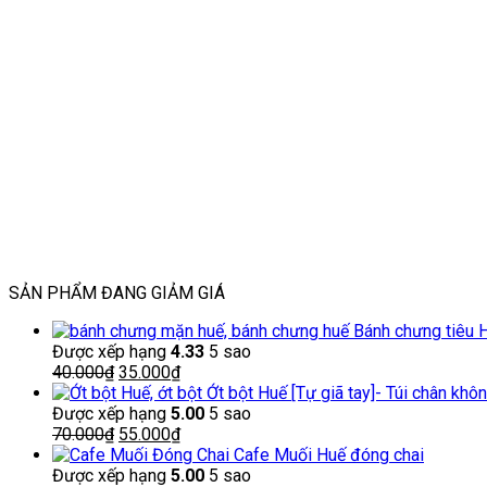
SẢN PHẨM ĐANG GIẢM GIÁ
Bánh chưng tiêu 
Được xếp hạng
4.33
5 sao
Giá
Giá
40.000
₫
35.000
₫
gốc
hiện
Ớt bột Huế [Tự giã tay]- Túi chân khô
là:
tại
Được xếp hạng
5.00
5 sao
40.000₫.
Giá
là:
Giá
70.000
₫
55.000
₫
gốc
35.000₫.
hiện
Cafe Muối Huế đóng chai
là:
tại
Được xếp hạng
5.00
5 sao