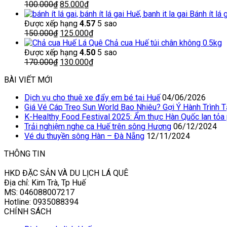
70.000₫.
Giá
là:
Giá
100.000
₫
85.000
₫
gốc
55.000₫.
hiện
Bánh ít lá 
là:
tại
Được xếp hạng
4.57
5 sao
100.000₫.
Giá
là:
Giá
150.000
₫
125.000
₫
gốc
85.000₫.
hiện
Chả cua Huế túi chân không 0.5kg
là:
tại
Được xếp hạng
4.50
5 sao
150.000₫.
Giá
là:
Giá
170.000
₫
130.000
₫
gốc
125.000₫.
hiện
BÀI VIẾT MỚI
là:
tại
170.000₫.
là:
Dịch vụ cho thuê xe đẩy em bé tại Huế
04/06/2026
130.000₫.
Giá Vé Cáp Treo Sun World Bao Nhiêu? Gợi Ý Hành Trình 
K-Healthy Food Festival 2025: Ẩm thực Hàn Quốc lan tỏa
Trải nghiệm nghe ca Huế trên sông Hương
06/12/2024
Vé du thuyền sông Hàn – Đà Nẵng
12/11/2024
THÔNG TIN
HKD ĐẶC SẢN VÀ DU LỊCH LÁ QUÊ
Địa chỉ: Kim Trà, Tp Huế
MS: 046088007217
Hotline: 0935088394
CHÍNH SÁCH