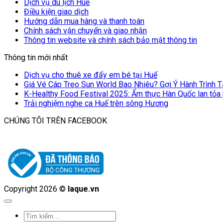
Dịch vụ du lịch Huế
Điều kiện giao dịch
Hướng dẫn mua hàng và thanh toán
Chính sách vận chuyển và giao nhận
Thông tin website và chính sách bảo mật thông tin
Thông tin mới nhất
Dịch vụ cho thuê xe đẩy em bé tại Huế
Giá Vé Cáp Treo Sun World Bao Nhiêu? Gợi Ý Hành Trình 
K-Healthy Food Festival 2025: Ẩm thực Hàn Quốc lan tỏa
Trải nghiệm nghe ca Huế trên sông Hương
CHÚNG TÔI TRÊN FACEBOOK
Copyright 2026 ©
laque.vn
Tìm