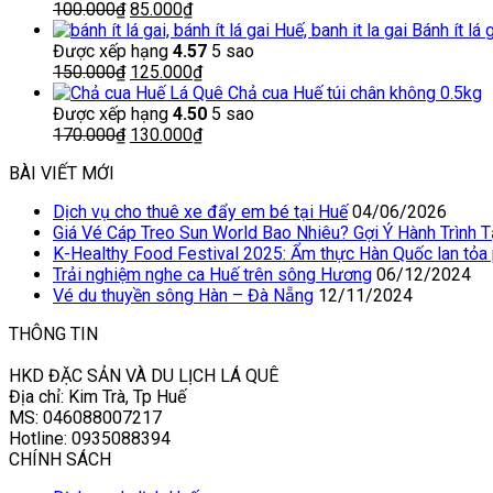
70.000₫.
Giá
là:
Giá
100.000
₫
85.000
₫
gốc
55.000₫.
hiện
Bánh ít lá 
là:
tại
Được xếp hạng
4.57
5 sao
100.000₫.
Giá
là:
Giá
150.000
₫
125.000
₫
gốc
85.000₫.
hiện
Chả cua Huế túi chân không 0.5kg
là:
tại
Được xếp hạng
4.50
5 sao
150.000₫.
Giá
là:
Giá
170.000
₫
130.000
₫
gốc
125.000₫.
hiện
BÀI VIẾT MỚI
là:
tại
170.000₫.
là:
Dịch vụ cho thuê xe đẩy em bé tại Huế
04/06/2026
130.000₫.
Giá Vé Cáp Treo Sun World Bao Nhiêu? Gợi Ý Hành Trình 
K-Healthy Food Festival 2025: Ẩm thực Hàn Quốc lan tỏa
Trải nghiệm nghe ca Huế trên sông Hương
06/12/2024
Vé du thuyền sông Hàn – Đà Nẵng
12/11/2024
THÔNG TIN
HKD ĐẶC SẢN VÀ DU LỊCH LÁ QUÊ
Địa chỉ: Kim Trà, Tp Huế
MS: 046088007217
Hotline: 0935088394
CHÍNH SÁCH