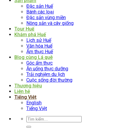
Sản phẩm
Đặc sản Huế
Bánh các loại
Đặc sản vùng miền
Nông sản và cây giống
Tour Huế
Khám phá Huế
Lịch sử Huế
Văn hóa Huế
Ẩm thực Huế
Blog cùng Lá quê
Góc ẩm thực
Ăn uống thực dưỡng
Trải nghiệm du lịch
Cuộc sống đời thường
Thương hiệu
Liên hệ
Tiếng Việt
English
Tiếng Việt
Tìm
kiếm: