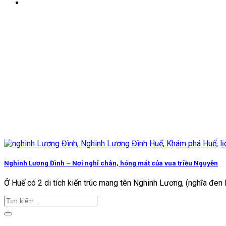
Nghinh Lương Đình – Nơi nghỉ chân, hóng mát của vua triều Nguyễn
Ở Huế có 2 di tích kiến trúc mang tên Nghinh Lương, (nghĩa đen là