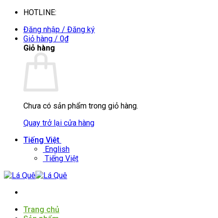
Bỏ
HOTLINE:
0935088394
qua
Đăng nhập / Đăng ký
nội
Giỏ hàng /
0
₫
dung
Giỏ hàng
Chưa có sản phẩm trong giỏ hàng.
Quay trở lại cửa hàng
Tiếng Việt
English
Tiếng Việt
Trang chủ