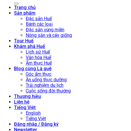
kiếm:
Trang chủ
Sản phẩm
Đặc sản Huế
Bánh các loại
Đặc sản vùng miền
Nông sản và cây giống
Tour Huế
Khám phá Huế
Lịch sử Huế
Văn hóa Huế
Ẩm thực Huế
Blog cùng Lá quê
Góc ẩm thực
Ăn uống thực dưỡng
Trải nghiệm du lịch
Cuộc sống đời thường
Thương hiệu
Liên hệ
Tiếng Việt
English
Tiếng Việt
Đăng nhập / Đăng ký
Newsletter