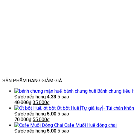
SẢN PHẨM ĐANG GIẢM GIÁ
Bánh chưng tiêu 
Được xếp hạng
4.33
5 sao
Giá
Giá
40.000
₫
35.000
₫
gốc
hiện
Ớt bột Huế [Tự giã tay]- Túi chân khô
là:
tại
Được xếp hạng
5.00
5 sao
40.000₫.
Giá
là:
Giá
70.000
₫
55.000
₫
gốc
35.000₫.
hiện
Cafe Muối Huế đóng chai
là:
tại
Được xếp hạng
5.00
5 sao