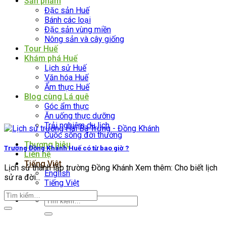
Sản phẩm
Đặc sản Huế
Bánh các loại
Đặc sản vùng miền
Nông sản và cây giống
Tour Huế
Khám phá Huế
Lịch sử Huế
Văn hóa Huế
Ẩm thực Huế
Blog cùng Lá quê
Góc ẩm thực
Ăn uống thực dưỡng
Trải nghiệm du lịch
Cuộc sống đời thường
Thương hiệu
Trường Đồng Khánh Huế có từ bao giờ ?
Liên hệ
Tiếng Việt
Lịch sử thành lập trường Đồng Khánh Xem thêm: Cho biết lịch
English
sử ra đời...
Tiếng Việt
Tìm
kiếm: