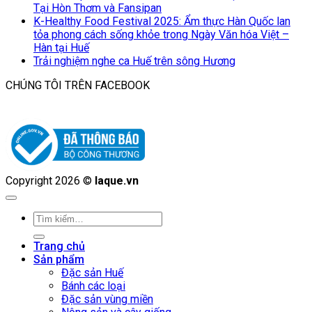
Tại Hòn Thơm và Fansipan
K-Healthy Food Festival 2025: Ẩm thực Hàn Quốc lan
tỏa phong cách sống khỏe trong Ngày Văn hóa Việt –
Hàn tại Huế
Trải nghiệm nghe ca Huế trên sông Hương
CHÚNG TÔI TRÊN FACEBOOK
Copyright 2026 ©
laque.vn
Tìm
kiếm:
Trang chủ
Sản phẩm
Đặc sản Huế
Bánh các loại
Đặc sản vùng miền