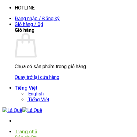
Bỏ
HOTLINE:
0935088394
qua
Đăng nhập / Đăng ký
nội
Giỏ hàng /
0
₫
dung
Giỏ hàng
Chưa có sản phẩm trong giỏ hàng.
Quay trở lại cửa hàng
Tiếng Việt
English
Tiếng Việt
Trang chủ