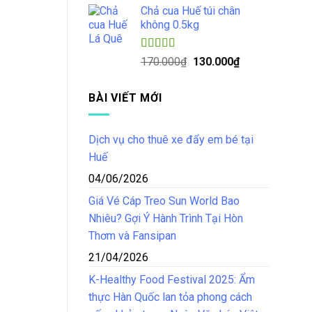
5 sao
Chả cua Huế túi chân
là:
tại
không 0.5kg
150.000₫.
là:
125.000₫.
Được xếp
Giá
Giá
170.000
₫
130.000
₫
hạng
4.50
gốc
hiện
5 sao
là:
tại
BÀI VIẾT MỚI
170.000₫.
là:
130.000₫.
Dịch vụ cho thuê xe đẩy em bé tại
Huế
04/06/2026
Giá Vé Cáp Treo Sun World Bao
Nhiêu? Gợi Ý Hành Trình Tại Hòn
Thơm và Fansipan
21/04/2026
K-Healthy Food Festival 2025: Ẩm
thực Hàn Quốc lan tỏa phong cách