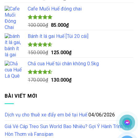
hạng
5.00
gốc
hiện
5 sao
Cafe Muối Huế đóng chai
là:
tại
70.000₫.
là:
55.000₫.
Được xếp
Giá
Giá
100.000
₫
85.000
₫
hạng
5.00
gốc
hiện
5 sao
Bánh ít lá gai Huế [Túi 20 cái]
là:
tại
100.000₫.
là:
85.000₫.
Được xếp
Giá
Giá
150.000
₫
125.000
₫
hạng
4.57
gốc
hiện
5 sao
Chả cua Huế túi chân không 0.5kg
là:
tại
150.000₫.
là:
125.000₫.
Được xếp
Giá
Giá
170.000
₫
130.000
₫
hạng
4.50
gốc
hiện
5 sao
là:
tại
BÀI VIẾT MỚI
170.000₫.
là:
130.000₫.
Dịch vụ cho thuê xe đẩy em bé tại Huế
04/06/2026
Giá Vé Cáp Treo Sun World Bao Nhiêu? Gợi Ý Hành Trình Tại
Hòn Thơm và Fansipan