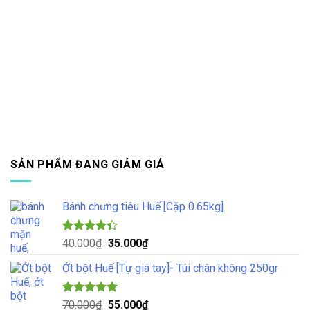
SẢN PHẨM ĐANG GIẢM GIÁ
Bánh chưng tiêu Huế [Cặp 0.65kg]
Được xếp
Giá
Giá
40.000
₫
35.000
₫
hạng
4.33
gốc
hiện
5 sao
Ớt bột Huế [Tự giã tay]- Túi chân không 250gr
là:
tại
40.000₫.
là:
35.000₫.
Được xếp
Giá
Giá
70.000
₫
55.000
₫