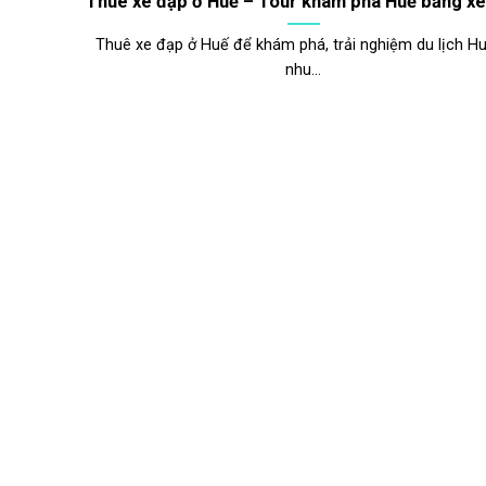
Thuê xe đạp ở Huế – Tour khám phá Huế bằng xe
Thuê xe đạp ở Huế để khám phá, trải nghiệm du lịch Hu
nhu...