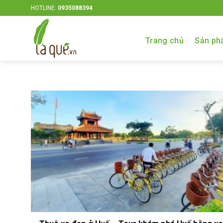
Bỏ
HOTLINE:
0935088394
qua
nội
Trang chủ
Sản ph
dung