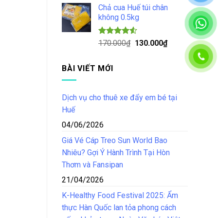
5 sao
Chả cua Huế túi chân
là:
tại
không 0.5kg
150.000₫.
là:
125.000₫.
Được xếp
Giá
Giá
170.000
₫
130.000
₫
hạng
4.50
gốc
hiện
5 sao
là:
tại
BÀI VIẾT MỚI
170.000₫.
là:
130.000₫.
Dịch vụ cho thuê xe đẩy em bé tại
Huế
04/06/2026
Giá Vé Cáp Treo Sun World Bao
Nhiêu? Gợi Ý Hành Trình Tại Hòn
Thơm và Fansipan
21/04/2026
K-Healthy Food Festival 2025: Ẩm
thực Hàn Quốc lan tỏa phong cách