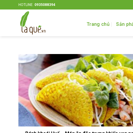
Bỏ
HOTLINE:
0935088394
qua
nội
Trang chủ
Sản ph
dung