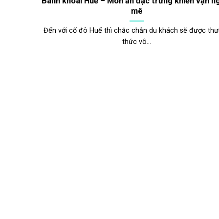
Bánh khoái Huế – Món ăn đặc trưng khiến vạn n
mê
Đến với cố đô Huế thì chắc chắn du khách sẽ được th
thức vô...