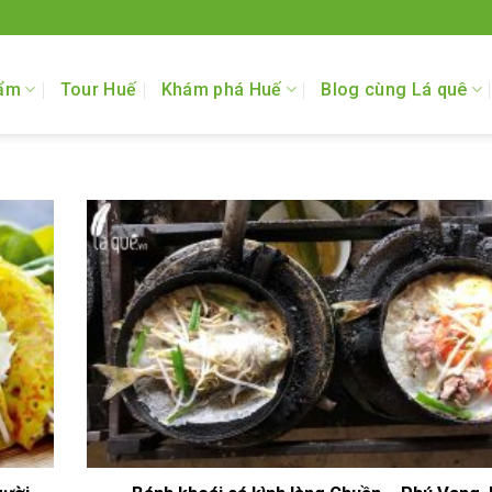
ẩm
Tour Huế
Khám phá Huế
Blog cùng Lá quê