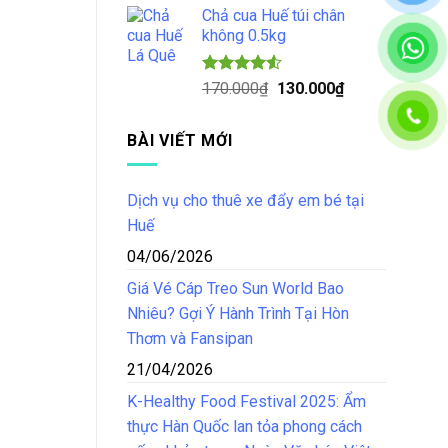
5 sao
Chả cua Huế túi chân
là:
tại
không 0.5kg
150.000₫.
là:
125.000₫.
Được xếp
Giá
Giá
170.000
₫
130.000
₫
hạng
4.50
gốc
hiện
5 sao
là:
tại
BÀI VIẾT MỚI
170.000₫.
là:
130.000₫.
Dịch vụ cho thuê xe đẩy em bé tại
Huế
04/06/2026
Giá Vé Cáp Treo Sun World Bao
Nhiêu? Gợi Ý Hành Trình Tại Hòn
Thơm và Fansipan
21/04/2026
K-Healthy Food Festival 2025: Ẩm
thực Hàn Quốc lan tỏa phong cách