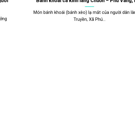
gười
Bánh khoái cá kình làng Chuồn – Phú Vang,
Món bánh khoái (bánh xèo) lạ mắt của người dân l
ưởng
Truyền, Xã Phú...