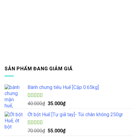
SẢN PHẨM ĐANG GIẢM GIÁ
Bánh chưng tiêu Huế [Cặp 0.65kg]
Được xếp
Giá
Giá
40.000
₫
35.000
₫
hạng
4.33
gốc
hiện
5 sao
Ớt bột Huế [Tự giã tay]- Túi chân không 250gr
là:
tại
40.000₫.
là:
35.000₫.
Được xếp
Giá
Giá
70.000
₫
55.000
₫
hạng
5.00
5
gốc
hiện