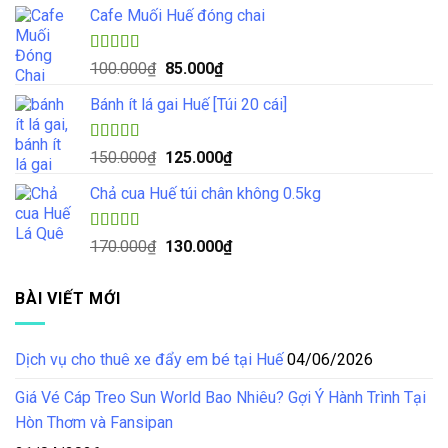
sao
Cafe Muối Huế đóng chai
là:
tại
70.000₫.
là:
55.000₫.
Được xếp
Giá
Giá
100.000
₫
85.000
₫
hạng
5.00
5
gốc
hiện
sao
Bánh ít lá gai Huế [Túi 20 cái]
là:
tại
100.000₫.
là:
85.000₫.
Được xếp
Giá
Giá
150.000
₫
125.000
₫
hạng
4.57
gốc
hiện
5 sao
Chả cua Huế túi chân không 0.5kg
là:
tại
150.000₫.
là:
125.000₫.
Được xếp
Giá
Giá
170.000
₫
130.000
₫
hạng
4.50
gốc
hiện
5 sao
là:
tại
BÀI VIẾT MỚI
170.000₫.
là:
130.000₫.
Dịch vụ cho thuê xe đẩy em bé tại Huế
04/06/2026
Giá Vé Cáp Treo Sun World Bao Nhiêu? Gợi Ý Hành Trình Tại
Hòn Thơm và Fansipan