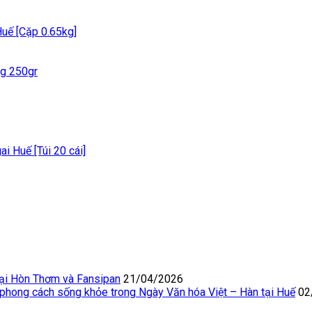
Huế [Cặp 0.65kg]
ng 250gr
gai Huế [Túi 20 cái]
Tại Hòn Thơm và Fansipan
21/04/2026
 phong cách sống khỏe trong Ngày Văn hóa Việt – Hàn tại Huế
02