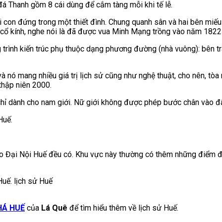
 đá Thanh gồm 8 cái dùng để cắm tàng mỗi khi tế lễ.
mỗi con đứng trong một thiết đình. Chung quanh sân và hai bên miế
g cổ kính, nghe nói là đã được vua Minh Mạng trồng vào năm 1822
ng trình kiến trúc phụ thuộc dạng phương đường (nhà vuông): bên tr
à nó mang nhiều giá trị lịch sử cũng như nghệ thuật, cho nên, tòa 
thập niên 2000.
chỉ dành cho nam giới. Nữ giới không được phép bước chân vào đây
Huế.
ào Đại Nội Huế đều có. Khu vực này thường có thêm những điểm đ
HÁ HUẾ
của
Lá Quê
để tìm hiểu thêm về lịch sử Huế.