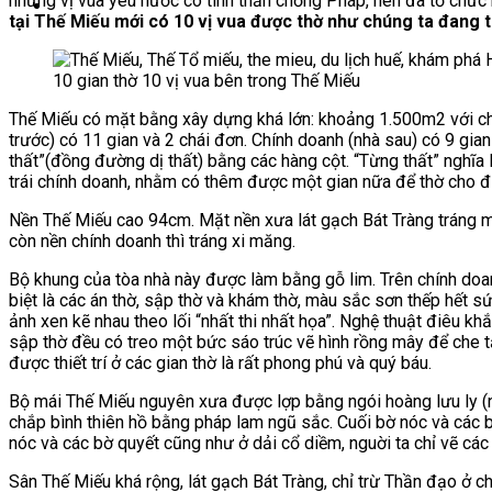
những vị vua yêu nước có tinh thần chống Pháp, nên đã tổ chức m
tại Thế Miếu mới có 10 vị vua được thờ như chúng ta đang t
10 gian thờ 10 vị vua bên trong Thế Miếu
Thế Miếu có mặt bằng xây dựng khá lớn: khoảng 1.500m2 với chi
trước) có 11 gian và 2 chái đơn. Chính doanh (nhà sau) có 9 gia
thất”(đồng đường dị thất) bằng các hàng cột. “Từng thất” nghĩa l
trái chính doanh, nhằm có thêm được một gian nữa để thờ cho đ
Nền Thế Miếu cao 94cm. Mặt nền xưa lát gạch Bát Tràng tráng m
còn nền chính doanh thì tráng xi măng.
Bộ khung của tòa nhà này được làm bằng gỗ lim. Trên chính doan
biệt là các án thờ, sập thờ và khám thờ, màu sắc sơn thếp hết 
ảnh xen kẽ nhau theo lối “nhất thi nhất họa”. Nghệ thuật điêu khắ
sập thờ đều có treo một bức sáo trúc vẽ hình rồng mây để che t
được thiết trí ở các gian thờ là rất phong phú và quý báu.
Bộ mái Thế Miếu nguyên xưa được lợp bằng ngói hoàng lưu ly (
chắp bình thiên hồ bằng pháp lam ngũ sắc. Cuối bờ nóc và các bờ
nóc và các bờ quyết cũng như ở dải cổ diềm, nguời ta chỉ vẽ các
Sân Thế Miếu khá rộng, lát gạch Bát Tràng, chỉ trừ Thần đạo ở 