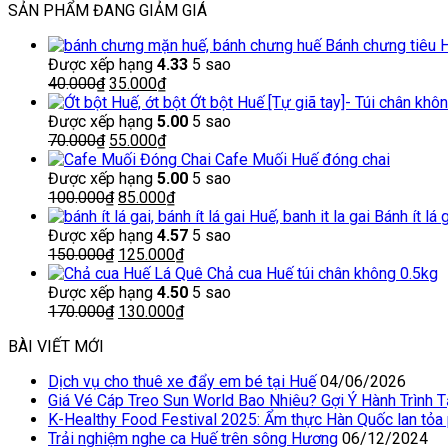
SẢN PHẨM ĐANG GIẢM GIÁ
Bánh chưng tiêu 
Được xếp hạng
4.33
5 sao
Giá
Giá
40.000
₫
35.000
₫
gốc
hiện
Ớt bột Huế [Tự giã tay]- Túi chân khô
là:
tại
Được xếp hạng
5.00
5 sao
40.000₫.
Giá
là:
Giá
70.000
₫
55.000
₫
gốc
35.000₫.
hiện
Cafe Muối Huế đóng chai
là:
tại
Được xếp hạng
5.00
5 sao
70.000₫.
Giá
là:
Giá
100.000
₫
85.000
₫
gốc
55.000₫.
hiện
Bánh ít lá 
là:
tại
Được xếp hạng
4.57
5 sao
100.000₫.
Giá
là:
Giá
150.000
₫
125.000
₫
gốc
85.000₫.
hiện
Chả cua Huế túi chân không 0.5kg
là:
tại
Được xếp hạng
4.50
5 sao
150.000₫.
Giá
là:
Giá
170.000
₫
130.000
₫
gốc
125.000₫.
hiện
BÀI VIẾT MỚI
là:
tại
170.000₫.
là:
Dịch vụ cho thuê xe đẩy em bé tại Huế
04/06/2026
130.000₫.
Giá Vé Cáp Treo Sun World Bao Nhiêu? Gợi Ý Hành Trình 
K-Healthy Food Festival 2025: Ẩm thực Hàn Quốc lan tỏa
Trải nghiệm nghe ca Huế trên sông Hương
06/12/2024