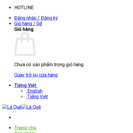
Bỏ
HOTLINE:
0935088394
qua
Đăng nhập / Đăng ký
nội
Giỏ hàng /
0
₫
dung
Giỏ hàng
Chưa có sản phẩm trong giỏ hàng.
Quay trở lại cửa hàng
Tiếng Việt
English
Tiếng Việt
Trang chủ