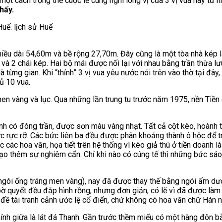
ột cách trọng thể cuộc lễ cung nghi long vị của 3 vị vua này từ 
hấy.
ều dài 54,60m và bề rộng 27,70m. Đây cũng là một tòa nhà kép làm
n và 2 chái kép. Hai bộ mái được nối lại với nhau bằng trần thừa 
à từng gian. Khi “thỉnh” 3 vị vua yêu nước nói trên vào thờ tại đây
ủ 10 vua.
en vàng và lục. Qua những lần trung tu trước năm 1975, nền Tiề
h có đóng trần, được sơn màu vàng nhạt. Tất cả cột kèo, hoành tr
sức rực rỡ. Các bức liên ba đều được phân khoảng thành ô hộc để 
c các hoa văn, họa tiết trên hệ thống vì kèo giả thú ở tiền doanh l
ạo thêm sự nghiêm cẩn. Chỉ khi nào có cúng tế thì những bức sáo 
ngói ống tráng men vàng), nay đã được thay thế bằng ngói ấm dư
 quyết đều đắp hình rồng, nhưng đơn giản, có lẽ vì đã được làm l
 đề tài tranh cảnh ước lệ cổ điển, chứ không có hoa văn chữ Hán n
chính giữa là lát đá Thanh. Gần trước thềm miếu có một hàng đôn 