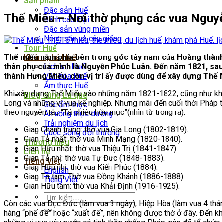
Sản phẩm
Đặc sản Huế
Thế Miếu – Nơi thờ phụng các vua Nguy
Bánh các loại
Đặc sản vùng miền
Nông sản và cây giống
Tour Huế
Thế miếu nằm phía bên trong góc tây nam của Hoàng thành.
Khám phá Huế
thân phụ của mình là Nguyễn Phúc Luân. Đến năm 1821, sau
Lịch sử Huế
thành Hưng Miếu, còn vị trí ấy được dùng để xây dựng Thế 
Văn hóa Huế
Ẩm thực Huế
Khi xây dựng Thế Miếu vào những năm 1821-1822, cũng như khi
Blog cùng Lá quê
Long và những vị vua kế nghiệp. Nhưng mãi đến cuối thời Pháp thu
Góc ẩm thực
theo nguyên tắc “Tả chiêu hữu mục”(nhìn từ trong ra):
Ăn uống thực dưỡng
Trải nghiệm du lịch
Gian Chánh trung: thờ vua Gia Long (1802-1819).
Cuộc sống đời thường
Gian Tả nhất: thờ vua Minh Mạng (1820-1840).
Thương hiệu
Gian Hữu nhất: thờ vua Thiệu Trị (1841-1847)
Liên hệ
Gian Tả nhị: thờ vua Tự Đức (1848-1883).
Tiếng Việt
Gian Hữu nhị: thờ vua Kiến Phúc (1884).
English
Gian Tả tam: Thờ vua Đồng Khánh (1886-1888).
Tiếng Việt
Gian Hữu tam: thờ vua Khải Định (1916-1925).
Tìm
Còn các vua Dục Đức (làm vua 3 ngày), Hiệp Hòa (làm vua 4 thán
kiếm:
hàng “phế đế” hoặc “xuất đế”, nên không được thờ ở đây. Đến k