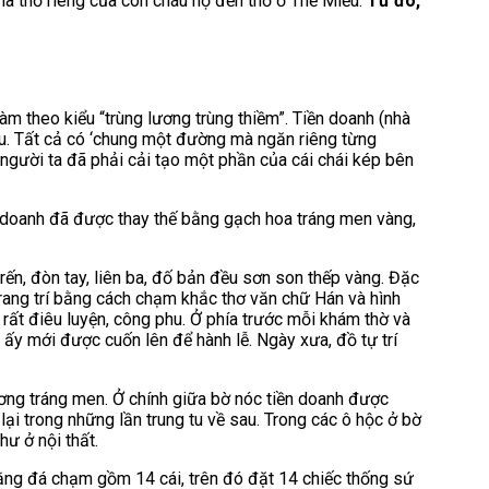
nhà thờ riêng của con cháu họ đến thờ ở Thế Miếu.
Từ đó,
 theo kiểu “trùng lương trùng thiềm”. Tiền doanh (nhà
lưu. Tất cả có ‘chung một đường mà ngăn riêng từng
, người ta đã phải cải tạo một phần của cái chái kép bên
n doanh đã được thay thế bằng gạch hoa tráng men vàng,
ến, đòn tay, liên ba, đố bản đều sơn son thếp vàng. Đặc
trang trí bằng cách chạm khắc thơ văn chữ Hán và hình
à rất điêu luyện, công phu. Ở phía trước mỗi khám thờ và
ấy mới được cuốn lên để hành lễ. Ngày xưa, đồ tự trí
ơng tráng men. Ở chính giữa bờ nóc tiền doanh được
ại trong những lần trung tu về sau. Trong các ô hộc ở bờ
hư ở nội thất.
bằng đá chạm gồm 14 cái, trên đó đặt 14 chiếc thống sứ