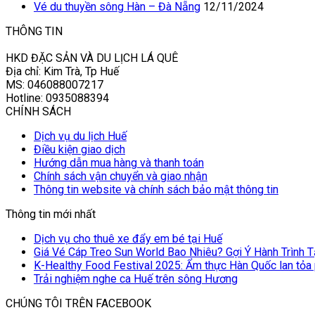
Vé du thuyền sông Hàn – Đà Nẵng
12/11/2024
THÔNG TIN
HKD ĐẶC SẢN VÀ DU LỊCH LÁ QUÊ
Địa chỉ: Kim Trà, Tp Huế
MS: 046088007217
Hotline: 0935088394
CHÍNH SÁCH
Dịch vụ du lịch Huế
Điều kiện giao dịch
Hướng dẫn mua hàng và thanh toán
Chính sách vận chuyển và giao nhận
Thông tin website và chính sách bảo mật thông tin
Thông tin mới nhất
Dịch vụ cho thuê xe đẩy em bé tại Huế
Giá Vé Cáp Treo Sun World Bao Nhiêu? Gợi Ý Hành Trình 
K-Healthy Food Festival 2025: Ẩm thực Hàn Quốc lan tỏa
Trải nghiệm nghe ca Huế trên sông Hương
CHÚNG TÔI TRÊN FACEBOOK