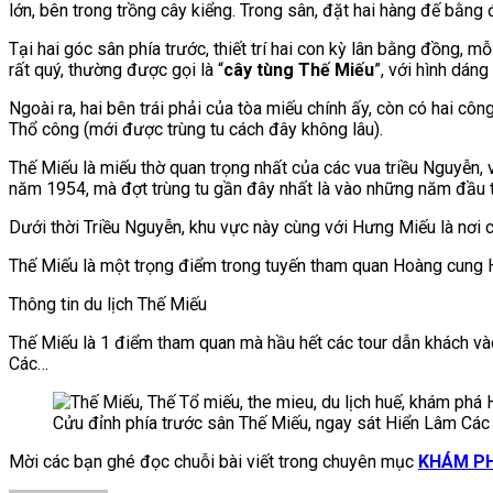
lớn, bên trong trồng cây kiểng. Trong sân, đặt hai hàng đế bằng
Tại hai góc sân phía trước, thiết trí hai con kỳ lân bằng đồng, 
rất quý, thường được gọi là “
cây tùng Thế Miếu
”, với hình dán
Ngoài ra, hai bên trái phải của tòa miếu chính ấy, còn có hai cô
Thổ công (mới được trùng tu cách đây không lâu).
Thế Miếu là miếu thờ quan trọng nhất của các vua triều Nguyễn, v
năm 1954, mà đợt trùng tu gần đây nhất là vào những năm đầu 
Dưới thời Triều Nguyễn, khu vực này cùng với Hưng Miếu là nơi 
Thế Miếu là một trọng điểm trong tuyến tham quan Hoàng cung 
Thông tin du lịch Thế Miếu
Thế Miếu là 1 điểm tham quan mà hầu hết các tour dẫn khách v
Các…
Cửu đỉnh phía trước sân Thế Miếu, ngay sát Hiển Lâm Các
Mời các bạn ghé đọc chuỗi bài viết trong chuyên mục
KHÁM P