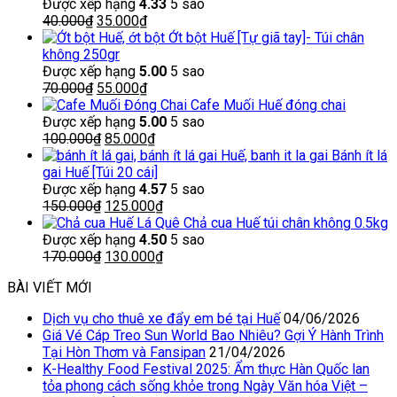
Được xếp hạng
4.33
5 sao
Giá
Giá
40.000
₫
35.000
₫
gốc
hiện
Ớt bột Huế [Tự giã tay]- Túi chân
là:
tại
không 250gr
40.000₫.
là:
Được xếp hạng
5.00
5 sao
Giá
35.000₫.
Giá
70.000
₫
55.000
₫
gốc
hiện
Cafe Muối Huế đóng chai
là:
tại
Được xếp hạng
5.00
5 sao
70.000₫.
Giá
là:
Giá
100.000
₫
85.000
₫
gốc
55.000₫.
hiện
Bánh ít lá
là:
tại
gai Huế [Túi 20 cái]
100.000₫.
là:
Được xếp hạng
4.57
5 sao
Giá
85.000₫.
Giá
150.000
₫
125.000
₫
gốc
hiện
Chả cua Huế túi chân không 0.5kg
là:
tại
Được xếp hạng
4.50
5 sao
150.000₫.
Giá
là:
Giá
170.000
₫
130.000
₫
gốc
125.000₫.
hiện
BÀI VIẾT MỚI
là:
tại
170.000₫.
là:
Dịch vụ cho thuê xe đẩy em bé tại Huế
04/06/2026
130.000₫.
Giá Vé Cáp Treo Sun World Bao Nhiêu? Gợi Ý Hành Trình
Tại Hòn Thơm và Fansipan
21/04/2026
K-Healthy Food Festival 2025: Ẩm thực Hàn Quốc lan
tỏa phong cách sống khỏe trong Ngày Văn hóa Việt –