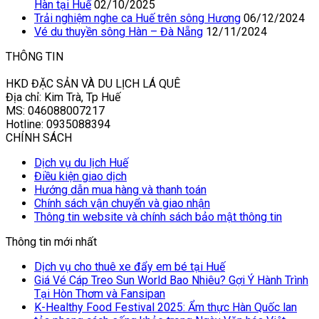
Hàn tại Huế
02/10/2025
Trải nghiệm nghe ca Huế trên sông Hương
06/12/2024
Vé du thuyền sông Hàn – Đà Nẵng
12/11/2024
THÔNG TIN
HKD ĐẶC SẢN VÀ DU LỊCH LÁ QUÊ
Địa chỉ: Kim Trà, Tp Huế
MS: 046088007217
Hotline: 0935088394
CHÍNH SÁCH
Dịch vụ du lịch Huế
Điều kiện giao dịch
Hướng dẫn mua hàng và thanh toán
Chính sách vận chuyển và giao nhận
Thông tin website và chính sách bảo mật thông tin
Thông tin mới nhất
Dịch vụ cho thuê xe đẩy em bé tại Huế
Giá Vé Cáp Treo Sun World Bao Nhiêu? Gợi Ý Hành Trình
Tại Hòn Thơm và Fansipan
K-Healthy Food Festival 2025: Ẩm thực Hàn Quốc lan