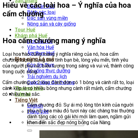
Sản phẩm
Hiểu về các loài hoa – Ý nghĩa của hoa
Đặc sản Huế
Bánh các loại
cẩm chướng
Đặc sản vùng miền
Nông sản và cây giống
Tour Huế
Khám phá Huế
Hoa c
ẩm chướng mang ý nghĩa
Lịch sử Huế
Văn hóa Huế
Ẩm thực Huế
Loại hoa nào cũng mang ý nghĩa riêng của nó, hoa cẩm
Blog cùng Lá quê
chướng tượng trưng cho tình bạn bè, lòng yêu mến, tình yêu
Góc ẩm thực
của người phụ nữ, biểu tượng trong sáng và vui vẻ, thành công
Ăn uống thực dưỡng
trong cuộc sống.
Trải nghiệm du lịch
Cẩm chướng có 2 loại: Cành đơn có 1 bông và cành rất to, loại
Cuộc sống đời thường
cành kép là có nhiều bông nhưng cành rất mảnh, cẩm chướng
Thương hiệu
có nhiều màu sắc.
Liên hệ
Tiếng Việt
Cẩm chướng đỏ: Sự ái mộ lòng tôn kính của người
English
phụ nữ, hoa màu đỏ tươi này các chàng trai thường
Tiếng Việt
dành tặng các cô gái khi mới làm quen, ngầm gửi
Tìm
khen đến sắc đẹp nóng bỏng của Nàng.
kiếm: