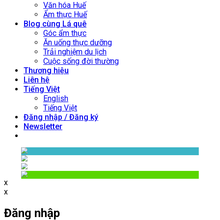
Văn hóa Huế
Ẩm thực Huế
Blog cùng Lá quê
Góc ẩm thực
Ăn uống thực dưỡng
Trải nghiệm du lịch
Cuộc sống đời thường
Thương hiệu
Liên hệ
Tiếng Việt
English
Tiếng Việt
Đăng nhập / Đăng ký
Newsletter
x
x
Đăng nhập