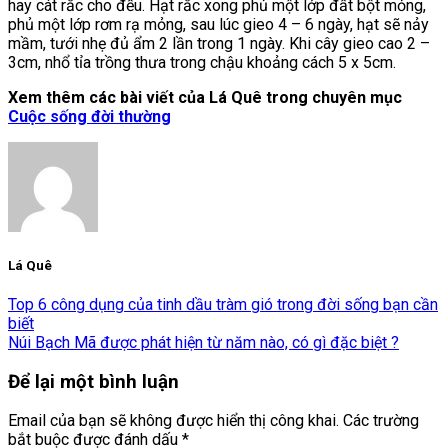
hay cát rắc cho đều. Hạt rắc xong phủ một lớp đất bột mỏng,
phủ một lớp rơm rạ mỏng, sau lúc gieo 4 – 6 ngày, hạt sẽ nảy
mầm, tưới nhẹ đủ ẩm 2 lần trong 1 ngày. Khi cây gieo cao 2 –
3cm, nhổ tỉa trồng thưa trong chậu khoảng cách 5 x 5cm.
Xem thêm các bài viết của Lá Quê trong chuyên mục
Cuộc sống đời thường
Lá Quê
Top 6 công dụng của tinh dầu tràm gió trong đời sống bạn cần
biết
Núi Bạch Mã được phát hiện từ năm nào, có gì đặc biệt ?
Để lại một bình luận
Email của bạn sẽ không được hiển thị công khai.
Các trường
bắt buộc được đánh dấu
*