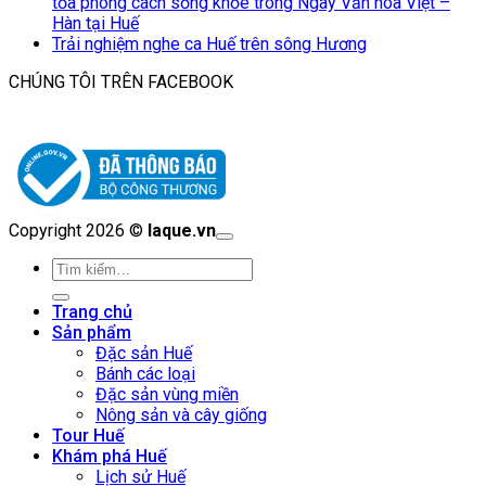
tỏa phong cách sống khỏe trong Ngày Văn hóa Việt –
Hàn tại Huế
Trải nghiệm nghe ca Huế trên sông Hương
CHÚNG TÔI TRÊN FACEBOOK
Copyright 2026 ©
laque.vn
Tìm
kiếm:
Trang chủ
Sản phẩm
Đặc sản Huế
Bánh các loại
Đặc sản vùng miền
Nông sản và cây giống
Tour Huế
Khám phá Huế
Lịch sử Huế