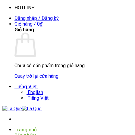
Bỏ
HOTLINE:
0935088394
qua
Đăng nhập / Đăng ký
nội
Giỏ hàng /
0
₫
dung
Giỏ hàng
Chưa có sản phẩm trong giỏ hàng.
Quay trở lại cửa hàng
Tiếng Việt
English
Tiếng Việt
Trang chủ