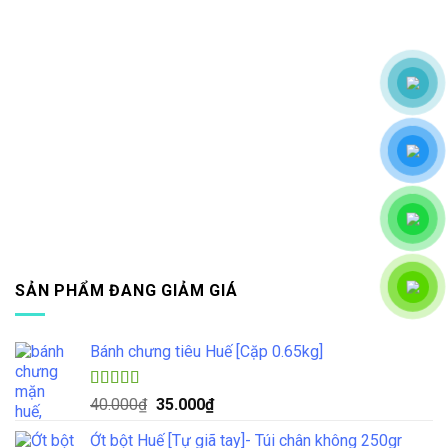
SẢN PHẨM ĐANG GIẢM GIÁ
Bánh chưng tiêu Huế [Cặp 0.65kg]
Được xếp
Giá
Giá
40.000
₫
35.000
₫
hạng
4.33
gốc
hiện
5 sao
Ớt bột Huế [Tự giã tay]- Túi chân không 250gr
là:
tại