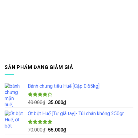
SẢN PHẨM ĐANG GIẢM GIÁ
Bánh chưng tiêu Huế [Cặp 0.65kg]
Được xếp
Giá
Giá
40.000
₫
35.000
₫
hạng
4.33
gốc
hiện
5 sao
Ớt bột Huế [Tự giã tay]- Túi chân không 250gr
là:
tại
40.000₫.
là:
35.000₫.
Được xếp
Giá
Giá
70.000
₫
55.000
₫
hạng
5.00
gốc
hiện