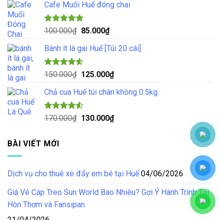
5 sao
Cafe Muối Huế đóng chai
là:
tại
70.000₫.
là:
55.000₫.
Được xếp
Giá
Giá
100.000
₫
85.000
₫
hạng
5.00
gốc
hiện
5 sao
Bánh ít lá gai Huế [Túi 20 cái]
là:
tại
100.000₫.
là:
85.000₫.
Được xếp
Giá
Giá
150.000
₫
125.000
₫
hạng
4.57
gốc
hiện
5 sao
Chả cua Huế túi chân không 0.5kg
là:
tại
150.000₫.
là:
125.000₫.
Được xếp
Giá
Giá
170.000
₫
130.000
₫
hạng
4.50
gốc
hiện
5 sao
là:
tại
BÀI VIẾT MỚI
170.000₫.
là:
130.000₫.
Dịch vụ cho thuê xe đẩy em bé tại Huế
04/06/2026
Giá Vé Cáp Treo Sun World Bao Nhiêu? Gợi Ý Hành Trình Tại
Hòn Thơm và Fansipan
21/04/2026