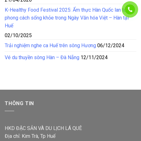
K-Healthy Food Festival 2025: Ẩm thực Hàn Quốc lan tỏa
phong cách sống khỏe trong Ngày Văn hóa Việt – Hàn tại
Huế
02/10/2025
Trải nghiệm nghe ca Huế trên sông Hương
06/12/2024
Vé du thuyền sông Hàn – Đà Nẵng
12/11/2024
THÔNG TIN
HKD ĐẶC SẢN VÀ DU LỊCH LÁ QUÊ
Địa chỉ: Kim Trà, Tp Huế