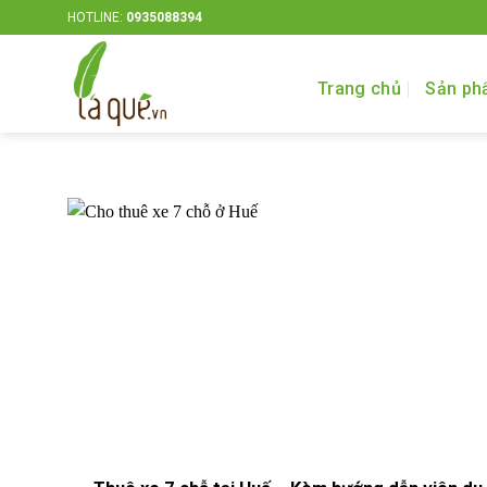
Bỏ
HOTLINE:
0935088394
qua
nội
Trang chủ
Sản ph
dung