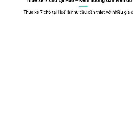
Thuê xe 7 chỗ tại Huế – Kèm hướng dẫn viên du 
Thuê xe 7 chỗ tại Huế là nhu cầu cần thiết với nhiều gia đì