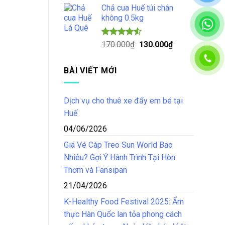
5 sao
Chả cua Huế túi chân
là:
tại
không 0.5kg
150.000₫.
là:
125.000₫.
Được xếp
Giá
Giá
170.000
₫
130.000
₫
hạng
4.50
gốc
hiện
5 sao
là:
tại
BÀI VIẾT MỚI
170.000₫.
là:
130.000₫.
Dịch vụ cho thuê xe đẩy em bé tại
Huế
04/06/2026
Giá Vé Cáp Treo Sun World Bao
Nhiêu? Gợi Ý Hành Trình Tại Hòn
Thơm và Fansipan
21/04/2026
K-Healthy Food Festival 2025: Ẩm
thực Hàn Quốc lan tỏa phong cách