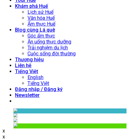
Tour Huế
Khám phá Huế
Lịch sử Huế
Văn hóa Huế
Ẩm thực Huế
Blog cùng Lá quê
Góc ẩm thực
Ăn uống thực dưỡng
Trải nghiệm du lịch
Cuộc sống đời thường
Thương hiệu
Liên hệ
Tiếng Việt
English
Tiếng Việt
Đăng nhập / Đăng ký
Newsletter
x
x