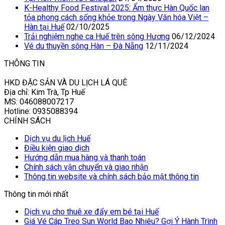
K-Healthy Food Festival 2025: Ẩm thực Hàn Quốc lan
tỏa phong cách sống khỏe trong Ngày Văn hóa Việt –
Hàn tại Huế
02/10/2025
Trải nghiệm nghe ca Huế trên sông Hương
06/12/2024
Vé du thuyền sông Hàn – Đà Nẵng
12/11/2024
THÔNG TIN
HKD ĐẶC SẢN VÀ DU LỊCH LÁ QUÊ
Địa chỉ: Kim Trà, Tp Huế
MS: 046088007217
Hotline: 0935088394
CHÍNH SÁCH
Dịch vụ du lịch Huế
Điều kiện giao dịch
Hướng dẫn mua hàng và thanh toán
Chính sách vận chuyển và giao nhận
Thông tin website và chính sách bảo mật thông tin
Thông tin mới nhất
Dịch vụ cho thuê xe đẩy em bé tại Huế
Giá Vé Cáp Treo Sun World Bao Nhiêu? Gợi Ý Hành Trình