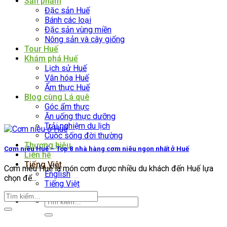
Sản phẩm
Đặc sản Huế
Bánh các loại
Đặc sản vùng miền
Nông sản và cây giống
Tour Huế
Khám phá Huế
Lịch sử Huế
Văn hóa Huế
Ẩm thực Huế
Blog cùng Lá quê
Góc ẩm thực
Ăn uống thực dưỡng
Trải nghiệm du lịch
Cuộc sống đời thường
Thương hiệu
Cơm niêu Huế – Top 8 nhà hàng cơm niêu ngon nhất ở Huế
Liên hệ
Tiếng Việt
Cơm niêu Huế là món cơm được nhiều du khách đến Huế lựa
English
chọn để...
Tiếng Việt
Tìm
kiếm: