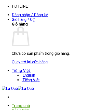
Bỏ
HOTLINE:
0935088394
qua
Đăng nhập / Đăng ký
nội
Giỏ hàng /
0
₫
dung
Giỏ hàng
Chưa có sản phẩm trong giỏ hàng.
Quay trở lại cửa hàng
Tiếng Việt
English
Tiếng Việt
Trang chủ