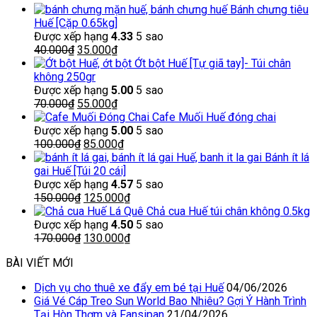
Bánh chưng tiêu
Huế [Cặp 0.65kg]
Được xếp hạng
4.33
5 sao
Giá
Giá
40.000
₫
35.000
₫
gốc
hiện
Ớt bột Huế [Tự giã tay]- Túi chân
là:
tại
không 250gr
40.000₫.
là:
Được xếp hạng
5.00
5 sao
Giá
35.000₫.
Giá
70.000
₫
55.000
₫
gốc
hiện
Cafe Muối Huế đóng chai
là:
tại
Được xếp hạng
5.00
5 sao
70.000₫.
Giá
là:
Giá
100.000
₫
85.000
₫
gốc
55.000₫.
hiện
Bánh ít lá
là:
tại
gai Huế [Túi 20 cái]
100.000₫.
là:
Được xếp hạng
4.57
5 sao
Giá
85.000₫.
Giá
150.000
₫
125.000
₫
gốc
hiện
Chả cua Huế túi chân không 0.5kg
là:
tại
Được xếp hạng
4.50
5 sao
150.000₫.
Giá
là:
Giá
170.000
₫
130.000
₫
gốc
125.000₫.
hiện
BÀI VIẾT MỚI
là:
tại
170.000₫.
là:
Dịch vụ cho thuê xe đẩy em bé tại Huế
04/06/2026
130.000₫.
Giá Vé Cáp Treo Sun World Bao Nhiêu? Gợi Ý Hành Trình
Tại Hòn Thơm và Fansipan
21/04/2026