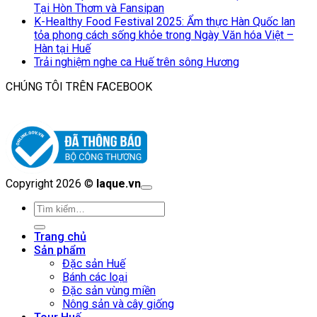
Tại Hòn Thơm và Fansipan
K-Healthy Food Festival 2025: Ẩm thực Hàn Quốc lan
tỏa phong cách sống khỏe trong Ngày Văn hóa Việt –
Hàn tại Huế
Trải nghiệm nghe ca Huế trên sông Hương
CHÚNG TÔI TRÊN FACEBOOK
Copyright 2026 ©
laque.vn
Tìm
kiếm:
Trang chủ
Sản phẩm
Đặc sản Huế
Bánh các loại
Đặc sản vùng miền
Nông sản và cây giống