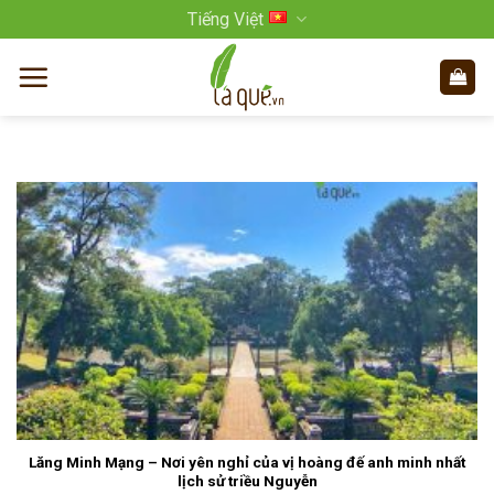
Bỏ
Tiếng Việt
qua
nội
dung
Lăng Minh Mạng – Nơi yên nghỉ của vị hoàng đế anh minh nhất
lịch sử triều Nguyễn