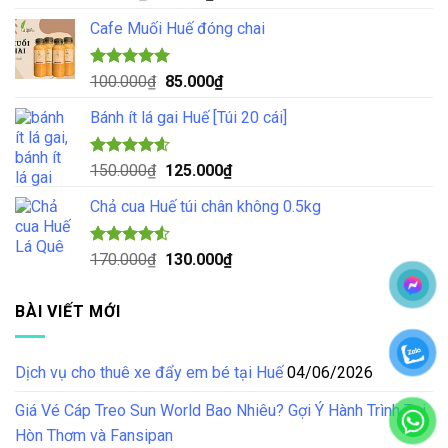
hạng
5.00
gốc
hiện
5 sao
Cafe Muối Huế đóng chai
là:
tại
70.000₫.
là:
55.000₫.
Được xếp
Giá
Giá
100.000
₫
85.000
₫
hạng
5.00
gốc
hiện
5 sao
Bánh ít lá gai Huế [Túi 20 cái]
là:
tại
100.000₫.
là:
85.000₫.
Được xếp
Giá
Giá
150.000
₫
125.000
₫
hạng
4.57
gốc
hiện
5 sao
Chả cua Huế túi chân không 0.5kg
là:
tại
150.000₫.
là:
125.000₫.
Được xếp
Giá
Giá
170.000
₫
130.000
₫
hạng
4.50
gốc
hiện
5 sao
là:
tại
BÀI VIẾT MỚI
170.000₫.
là:
130.000₫.
Dịch vụ cho thuê xe đẩy em bé tại Huế
04/06/2026
Giá Vé Cáp Treo Sun World Bao Nhiêu? Gợi Ý Hành Trình Tại
Hòn Thơm và Fansipan