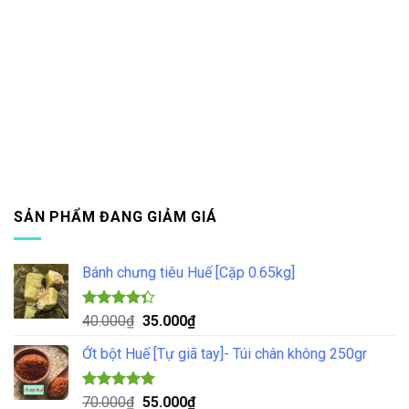
SẢN PHẨM ĐANG GIẢM GIÁ
Bánh chưng tiêu Huế [Cặp 0.65kg]
Được xếp
Giá
Giá
40.000
₫
35.000
₫
hạng
4.33
gốc
hiện
5 sao
Ớt bột Huế [Tự giã tay]- Túi chân không 250gr
là:
tại
40.000₫.
là:
35.000₫.
Được xếp
Giá
Giá
70.000
₫
55.000
₫