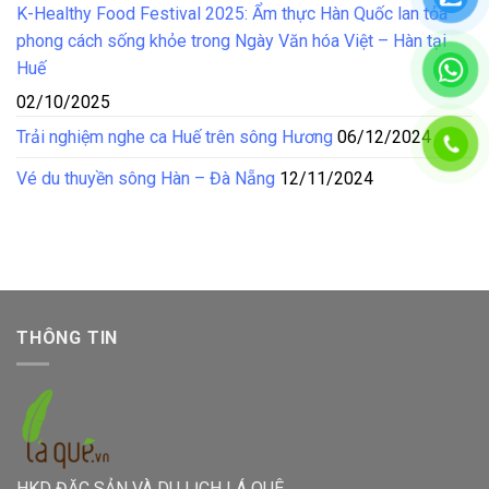
K-Healthy Food Festival 2025: Ẩm thực Hàn Quốc lan tỏa
phong cách sống khỏe trong Ngày Văn hóa Việt – Hàn tại
Huế
02/10/2025
Trải nghiệm nghe ca Huế trên sông Hương
06/12/2024
Vé du thuyền sông Hàn – Đà Nẵng
12/11/2024
THÔNG TIN
HKD ĐẶC SẢN VÀ DU LỊCH LÁ QUÊ