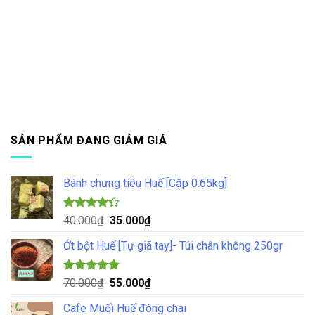
SẢN PHẨM ĐANG GIẢM GIÁ
Bánh chưng tiêu Huế [Cặp 0.65kg]
Được xếp
Giá
Giá
40.000
₫
35.000
₫
hạng
4.33
gốc
hiện
5 sao
Ớt bột Huế [Tự giã tay]- Túi chân không 250gr
là:
tại
40.000₫.
là:
35.000₫.
Được xếp
Giá
Giá
70.000
₫
55.000
₫
hạng
5.00
gốc
hiện
5 sao
Cafe Muối Huế đóng chai
là:
tại