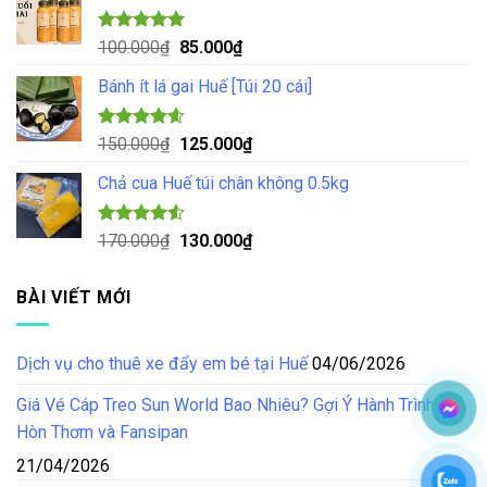
70.000₫.
là:
55.000₫.
Được xếp
Giá
Giá
100.000
₫
85.000
₫
hạng
5.00
gốc
hiện
5 sao
Bánh ít lá gai Huế [Túi 20 cái]
là:
tại
100.000₫.
là:
85.000₫.
Được xếp
Giá
Giá
150.000
₫
125.000
₫
hạng
4.57
gốc
hiện
5 sao
Chả cua Huế túi chân không 0.5kg
là:
tại
150.000₫.
là:
125.000₫.
Được xếp
Giá
Giá
170.000
₫
130.000
₫
hạng
4.50
gốc
hiện
5 sao
là:
tại
BÀI VIẾT MỚI
170.000₫.
là:
130.000₫.
Dịch vụ cho thuê xe đẩy em bé tại Huế
04/06/2026
Giá Vé Cáp Treo Sun World Bao Nhiêu? Gợi Ý Hành Trình Tại
Hòn Thơm và Fansipan
21/04/2026