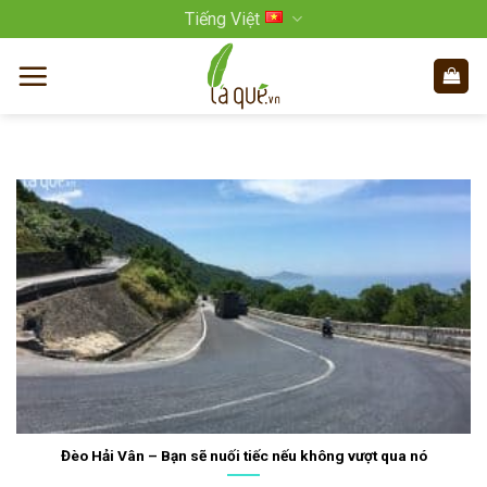
Bỏ
Tiếng Việt
qua
nội
dung
Đèo Hải Vân – Bạn sẽ nuối tiếc nếu không vượt qua nó