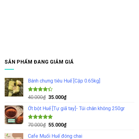
SẢN PHẨM ĐANG GIẢM GIÁ
Bánh chưng tiêu Huế [Cặp 0.65kg]
Được xếp
Giá
Giá
40.000
₫
35.000
₫
hạng
4.33
gốc
hiện
5 sao
Ớt bột Huế [Tự giã tay]- Túi chân không 250gr
là:
tại
40.000₫.
là:
35.000₫.
Được xếp
Giá
Giá
70.000
₫
55.000
₫
hạng
5.00
gốc
hiện
5 sao
Cafe Muối Huế đóng chai
là:
tại