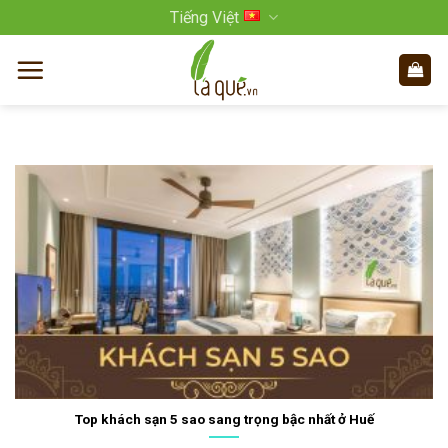
Bỏ
Tiếng Việt
qua
nội
dung
Top khách sạn 5 sao sang trọng bậc nhất ở Huế