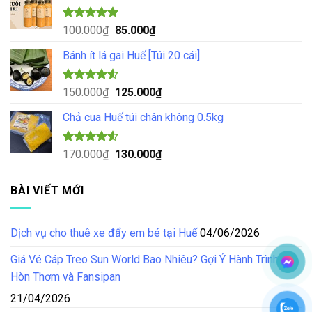
70.000₫.
là:
55.000₫.
Được xếp
Giá
Giá
100.000
₫
85.000
₫
hạng
5.00
gốc
hiện
5 sao
Bánh ít lá gai Huế [Túi 20 cái]
là:
tại
100.000₫.
là:
85.000₫.
Được xếp
Giá
Giá
150.000
₫
125.000
₫
hạng
4.57
gốc
hiện
5 sao
Chả cua Huế túi chân không 0.5kg
là:
tại
150.000₫.
là:
125.000₫.
Được xếp
Giá
Giá
170.000
₫
130.000
₫
hạng
4.50
gốc
hiện
5 sao
là:
tại
BÀI VIẾT MỚI
170.000₫.
là:
130.000₫.
Dịch vụ cho thuê xe đẩy em bé tại Huế
04/06/2026
Giá Vé Cáp Treo Sun World Bao Nhiêu? Gợi Ý Hành Trình Tại
Hòn Thơm và Fansipan
21/04/2026