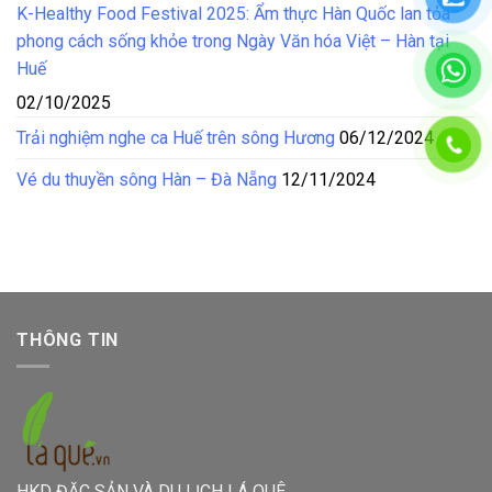
K-Healthy Food Festival 2025: Ẩm thực Hàn Quốc lan tỏa
phong cách sống khỏe trong Ngày Văn hóa Việt – Hàn tại
Huế
02/10/2025
Trải nghiệm nghe ca Huế trên sông Hương
06/12/2024
Vé du thuyền sông Hàn – Đà Nẵng
12/11/2024
THÔNG TIN
HKD ĐẶC SẢN VÀ DU LỊCH LÁ QUÊ