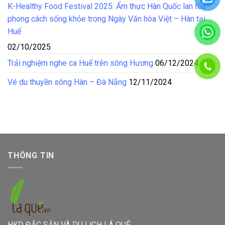
K-Healthy Food Festival 2025: Ẩm thực Hàn Quốc lan tỏa
phong cách sống khỏe trong Ngày Văn hóa Việt – Hàn tại
Huế
02/10/2025
Trải nghiệm nghe ca Huế trên sông Hương
06/12/2024
Vé du thuyền sông Hàn – Đà Nẵng
12/11/2024
THÔNG TIN
HKD ĐẶC SẢN VÀ DU LỊCH LÁ QUÊ