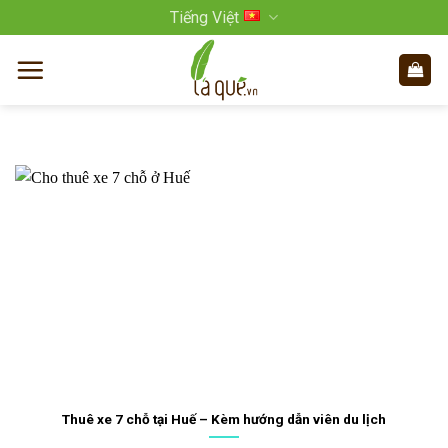
Bỏ
Tiếng Việt
qua
nội
dung
Thuê xe 7 chỗ tại Huế – Kèm hướng dẫn viên du lịch