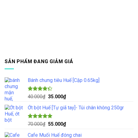
SẢN PHẨM ĐANG GIẢM GIÁ
Bánh chưng tiêu Huế [Cặp 0.65kg]
Được xếp
Giá
Giá
40.000
₫
35.000
₫
hạng
4.33
gốc
hiện
5 sao
Ớt bột Huế [Tự giã tay]- Túi chân không 250gr
là:
tại
40.000₫.
là:
35.000₫.
Được xếp
Giá
Giá
70.000
₫
55.000
₫
hạng
5.00
gốc
hiện
5 sao
Cafe Muối Huế đóng chai
là:
tại