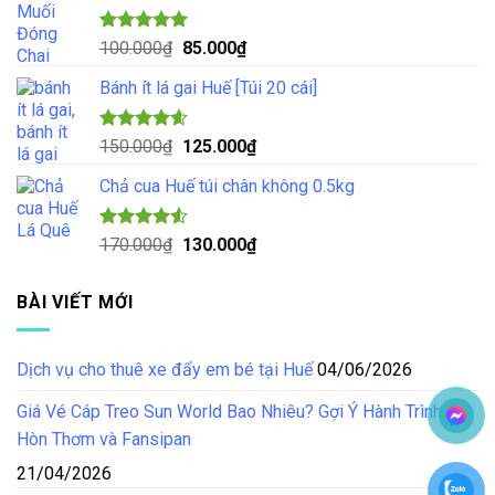
70.000₫.
là:
55.000₫.
Được xếp
Giá
Giá
100.000
₫
85.000
₫
hạng
5.00
gốc
hiện
5 sao
Bánh ít lá gai Huế [Túi 20 cái]
là:
tại
100.000₫.
là:
85.000₫.
Được xếp
Giá
Giá
150.000
₫
125.000
₫
hạng
4.57
gốc
hiện
5 sao
Chả cua Huế túi chân không 0.5kg
là:
tại
150.000₫.
là:
125.000₫.
Được xếp
Giá
Giá
170.000
₫
130.000
₫
hạng
4.50
gốc
hiện
5 sao
là:
tại
BÀI VIẾT MỚI
170.000₫.
là:
130.000₫.
Dịch vụ cho thuê xe đẩy em bé tại Huế
04/06/2026
Giá Vé Cáp Treo Sun World Bao Nhiêu? Gợi Ý Hành Trình Tại
Hòn Thơm và Fansipan
21/04/2026