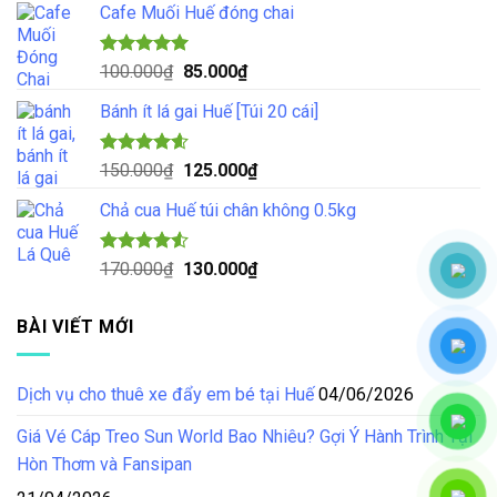
5 sao
Cafe Muối Huế đóng chai
là:
tại
70.000₫.
là:
55.000₫.
Được xếp
Giá
Giá
100.000
₫
85.000
₫
hạng
5.00
gốc
hiện
5 sao
Bánh ít lá gai Huế [Túi 20 cái]
là:
tại
100.000₫.
là:
85.000₫.
Được xếp
Giá
Giá
150.000
₫
125.000
₫
hạng
4.57
gốc
hiện
5 sao
Chả cua Huế túi chân không 0.5kg
là:
tại
150.000₫.
là:
125.000₫.
Được xếp
Giá
Giá
170.000
₫
130.000
₫
hạng
4.50
gốc
hiện
5 sao
là:
tại
BÀI VIẾT MỚI
170.000₫.
là:
130.000₫.
Dịch vụ cho thuê xe đẩy em bé tại Huế
04/06/2026
Giá Vé Cáp Treo Sun World Bao Nhiêu? Gợi Ý Hành Trình Tại
Hòn Thơm và Fansipan