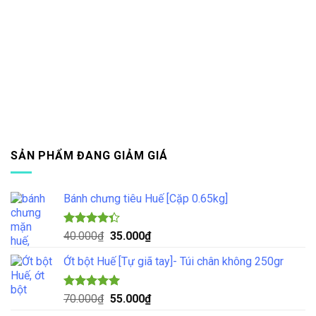
SẢN PHẨM ĐANG GIẢM GIÁ
Bánh chưng tiêu Huế [Cặp 0.65kg]
Được xếp
Giá
Giá
40.000
₫
35.000
₫
hạng
4.33
gốc
hiện
5 sao
Ớt bột Huế [Tự giã tay]- Túi chân không 250gr
là:
tại
40.000₫.
là:
35.000₫.
Được xếp
Giá
Giá
70.000
₫
55.000
₫
hạng
5.00
gốc
hiện