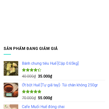
SẢN PHẨM ĐANG GIẢM GIÁ
Bánh chưng tiêu Huế [Cặp 0.65kg]
Được xếp
Giá
Giá
40.000
₫
35.000
₫
hạng
4.33
gốc
hiện
5 sao
Ớt bột Huế [Tự giã tay]- Túi chân không 250gr
là:
tại
40.000₫.
là:
35.000₫.
Được xếp
Giá
Giá
70.000
₫
55.000
₫
hạng
5.00
gốc
hiện
5 sao
Cafe Muối Huế đóng chai
là:
tại