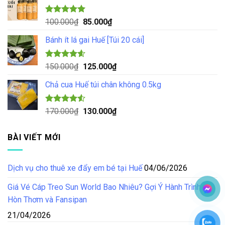
70.000₫.
là:
55.000₫.
Được xếp
Giá
Giá
100.000
₫
85.000
₫
hạng
5.00
gốc
hiện
5 sao
Bánh ít lá gai Huế [Túi 20 cái]
là:
tại
100.000₫.
là:
85.000₫.
Được xếp
Giá
Giá
150.000
₫
125.000
₫
hạng
4.57
gốc
hiện
5 sao
Chả cua Huế túi chân không 0.5kg
là:
tại
150.000₫.
là:
125.000₫.
Được xếp
Giá
Giá
170.000
₫
130.000
₫
hạng
4.50
gốc
hiện
5 sao
là:
tại
BÀI VIẾT MỚI
170.000₫.
là:
130.000₫.
Dịch vụ cho thuê xe đẩy em bé tại Huế
04/06/2026
Giá Vé Cáp Treo Sun World Bao Nhiêu? Gợi Ý Hành Trình Tại
Hòn Thơm và Fansipan
21/04/2026