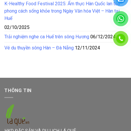
K-Healthy Food Festival 2025: Ẩm thực Hàn Quốc lan tỏa
phong cách sống khỏe trong Ngày Văn hóa Việt – Hàn tại
Huế
02/10/2025
Trải nghiệm nghe ca Huế trên sông Hương
06/12/2024
Vé du thuyền sông Hàn – Đà Nẵng
12/11/2024
THÔNG TIN
HKD ĐẶC SẢN VÀ DU LỊCH LÁ QUÊ