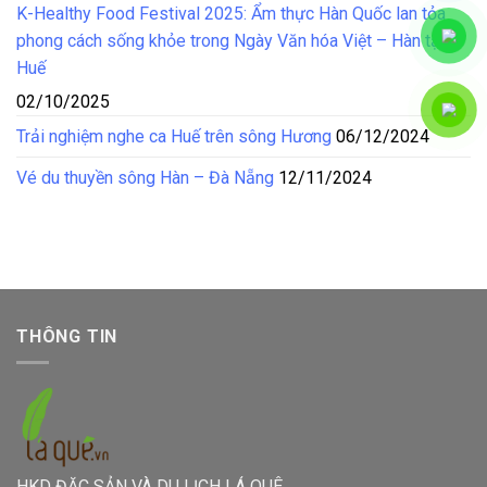
K-Healthy Food Festival 2025: Ẩm thực Hàn Quốc lan tỏa
phong cách sống khỏe trong Ngày Văn hóa Việt – Hàn tại
Huế
02/10/2025
Trải nghiệm nghe ca Huế trên sông Hương
06/12/2024
Vé du thuyền sông Hàn – Đà Nẵng
12/11/2024
THÔNG TIN
HKD ĐẶC SẢN VÀ DU LỊCH LÁ QUÊ