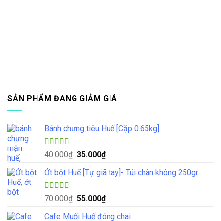
SẢN PHẨM ĐANG GIẢM GIÁ
Bánh chưng tiêu Huế [Cặp 0.65kg]
Được xếp
Giá
Giá
40.000
₫
35.000
₫
hạng
4.33
gốc
hiện
5 sao
Ớt bột Huế [Tự giã tay]- Túi chân không 250gr
là:
tại
40.000₫.
là:
35.000₫.
Được xếp
Giá
Giá
70.000
₫
55.000
₫
hạng
5.00
5
gốc
hiện
sao
Cafe Muối Huế đóng chai
là:
tại