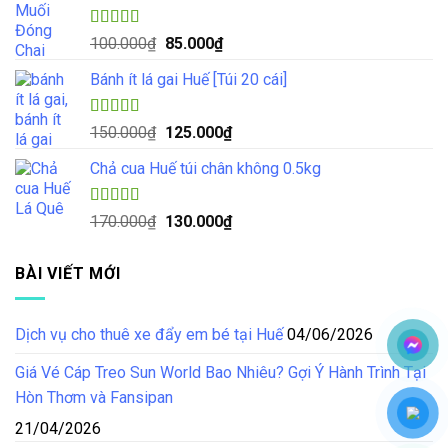
70.000₫.
là:
55.000₫.
Được xếp
Giá
Giá
100.000
₫
85.000
₫
hạng
5.00
5
gốc
hiện
sao
Bánh ít lá gai Huế [Túi 20 cái]
là:
tại
100.000₫.
là:
85.000₫.
Được xếp
Giá
Giá
150.000
₫
125.000
₫
hạng
4.57
gốc
hiện
5 sao
Chả cua Huế túi chân không 0.5kg
là:
tại
150.000₫.
là:
125.000₫.
Được xếp
Giá
Giá
170.000
₫
130.000
₫
hạng
4.50
gốc
hiện
5 sao
là:
tại
BÀI VIẾT MỚI
170.000₫.
là:
130.000₫.
Dịch vụ cho thuê xe đẩy em bé tại Huế
04/06/2026
Giá Vé Cáp Treo Sun World Bao Nhiêu? Gợi Ý Hành Trình Tại
Hòn Thơm và Fansipan
21/04/2026