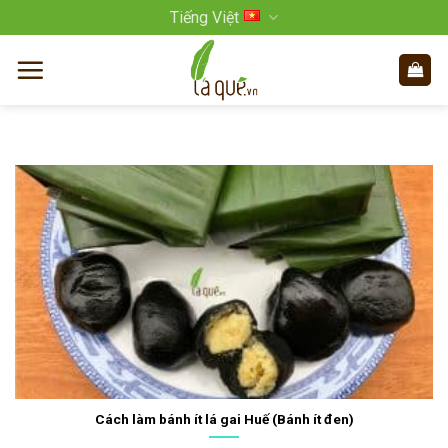
Bỏ
Tiếng Việt
qua
nội
dung
Cách làm bánh ít lá gai Huế (Bánh ít đen)