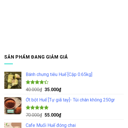
SẢN PHẨM ĐANG GIẢM GIÁ
Bánh chưng tiêu Huế [Cặp 0.65kg]
Được xếp
Giá
Giá
40.000
₫
35.000
₫
hạng
4.33
gốc
hiện
5 sao
Ớt bột Huế [Tự giã tay]- Túi chân không 250gr
là:
tại
40.000₫.
là:
35.000₫.
Được xếp
Giá
Giá
70.000
₫
55.000
₫
hạng
5.00
gốc
hiện
5 sao
Cafe Muối Huế đóng chai
là:
tại