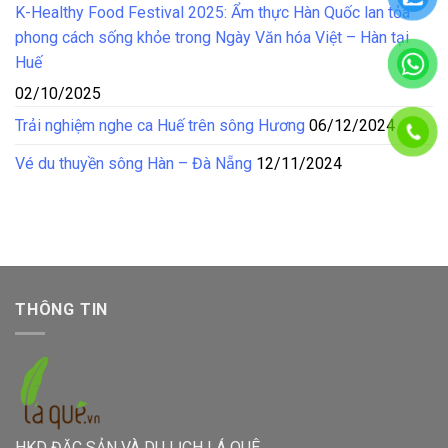
K-Healthy Food Festival 2025: Ẩm thực Hàn Quốc lan tỏa
phong cách sống khỏe trong Ngày Văn hóa Việt – Hàn tại
Huế
02/10/2025
Trải nghiệm nghe ca Huế trên sông Hương
06/12/2024
Vé du thuyền sông Hàn – Đà Nẵng
12/11/2024
THÔNG TIN
HKD ĐẶC SẢN VÀ DU LỊCH LÁ QUÊ