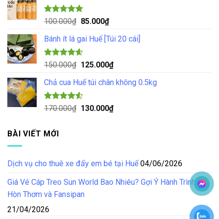
70.000₫.
là:
55.000₫.
Được xếp
Giá
Giá
100.000
₫
85.000
₫
hạng
5.00
gốc
hiện
5 sao
Bánh ít lá gai Huế [Túi 20 cái]
là:
tại
100.000₫.
là:
85.000₫.
Được xếp
Giá
Giá
150.000
₫
125.000
₫
hạng
4.57
gốc
hiện
5 sao
Chả cua Huế túi chân không 0.5kg
là:
tại
150.000₫.
là:
125.000₫.
Được xếp
Giá
Giá
170.000
₫
130.000
₫
hạng
4.50
gốc
hiện
5 sao
là:
tại
BÀI VIẾT MỚI
170.000₫.
là:
130.000₫.
Dịch vụ cho thuê xe đẩy em bé tại Huế
04/06/2026
Giá Vé Cáp Treo Sun World Bao Nhiêu? Gợi Ý Hành Trình Tại
Hòn Thơm và Fansipan
21/04/2026