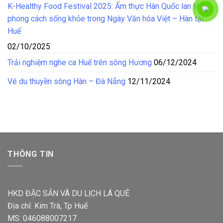
K-Healthy Food Festival 2025: Ẩm thực Hàn Quốc lan tỏa
phong cách sống khỏe trong Ngày Văn hóa Việt – Hàn tại
Huế
02/10/2025
Trải nghiệm nghe ca Huế trên sông Hương
06/12/2024
Vé du thuyền sông Hàn – Đà Nẵng
12/11/2024
THÔNG TIN
HKD ĐẶC SẢN VÀ DU LỊCH LÁ QUÊ
Địa chỉ: Kim Trà, Tp Huế
MS: 046088007217