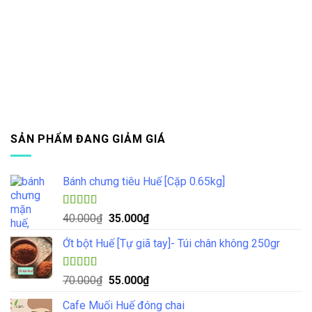
SẢN PHẨM ĐANG GIẢM GIÁ
Bánh chưng tiêu Huế [Cặp 0.65kg]
Được xếp
Giá
Giá
40.000
₫
35.000
₫
hạng
4.33
gốc
hiện
5 sao
Ớt bột Huế [Tự giã tay]- Túi chân không 250gr
là:
tại
40.000₫.
là:
35.000₫.
Được xếp
Giá
Giá
70.000
₫
55.000
₫
hạng
5.00
5
gốc
hiện
sao
Cafe Muối Huế đóng chai
là:
tại