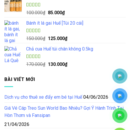
70.000₫.
là:
55.000₫.
Được xếp
Giá
Giá
100.000
₫
85.000
₫
hạng
5.00
5
gốc
hiện
sao
Bánh ít lá gai Huế [Túi 20 cái]
là:
tại
100.000₫.
là:
85.000₫.
Được xếp
Giá
Giá
150.000
₫
125.000
₫
hạng
4.57
gốc
hiện
5 sao
Chả cua Huế túi chân không 0.5kg
là:
tại
150.000₫.
là:
125.000₫.
Được xếp
Giá
Giá
170.000
₫
130.000
₫
hạng
4.50
gốc
hiện
5 sao
là:
tại
BÀI VIẾT MỚI
170.000₫.
là:
130.000₫.
Dịch vụ cho thuê xe đẩy em bé tại Huế
04/06/2026
Giá Vé Cáp Treo Sun World Bao Nhiêu? Gợi Ý Hành Trình Tại
Hòn Thơm và Fansipan
21/04/2026