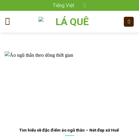
Bỏ
Tiếng Việt
qua
nội
dung
Tìm hiểu về đặc điểm áo ngũ thân – Nét đẹp xứ Huế