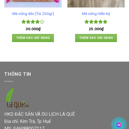
Mè xửng dẻo [Túi 250gr]
Mè xửng Hiền Ký
Được
Được xếp
30.000
₫
25.000
₫
xếp hạng
hạng
5
5
4
5 sao
sao
THÊM VÀO GIỎ HÀNG
THÊM VÀO GIỎ HÀNG
THÔNG TIN
HKD ĐẶC SẢN VÀ DU LỊCH LÁ QUÊ
Địa chỉ: Kim Trà, Tp Huế
MS: 046088007217