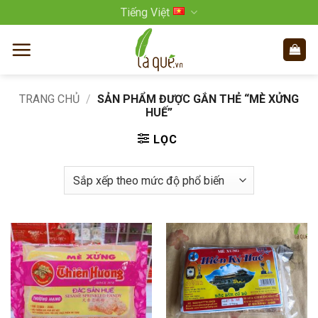
Bỏ
Tiếng Việt
qua
nội
dung
TRANG CHỦ
/
SẢN PHẨM ĐƯỢC GẮN THẺ “MÈ XỬNG
HUẾ”
LỌC