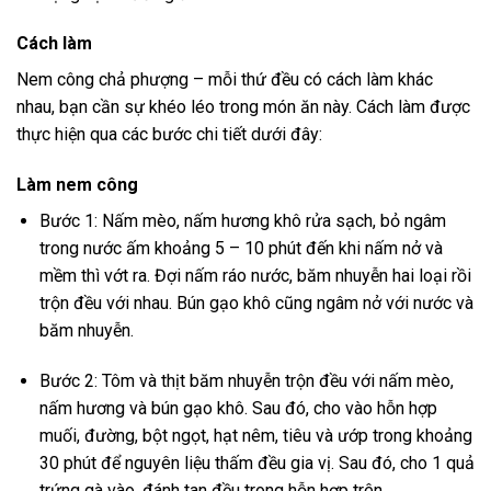
Cách làm
Nem công chả phượng – mỗi thứ đều có cách làm khác
nhau, bạn cần sự khéo léo trong món ăn này. Cách làm được
thực hiện qua các bước chi tiết dưới đây:
Làm nem công
Bước 1: Nấm mèo, nấm hương khô rửa sạch, bỏ ngâm
trong nước ấm khoảng 5 – 10 phút đến khi nấm nở và
mềm thì vớt ra. Đợi nấm ráo nước, băm nhuyễn hai loại rồi
trộn đều với nhau. Bún gạo khô cũng ngâm nở với nước và
băm nhuyễn.
Bước 2: Tôm và thịt băm nhuyễn trộn đều với nấm mèo,
nấm hương và bún gạo khô. Sau đó, cho vào hỗn hợp
muối, đường, bột ngọt, hạt nêm, tiêu và ướp trong khoảng
30 phút để nguyên liệu thấm đều gia vị. Sau đó, cho 1 quả
trứng gà vào, đánh tan đều trong hỗn hợp trên.