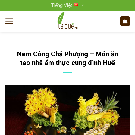
Bỏ
Tiếng Việt
qua
nội
dung
Nem Công Chả Phượng – Món ăn
tao nhã ẩm thực cung đình Huế