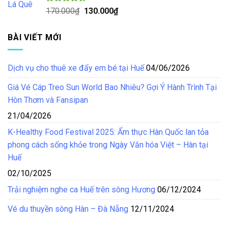
125.000₫.
Được xếp
Giá
Giá
170.000
₫
130.000
₫
hạng
4.50
gốc
hiện
5 sao
là:
tại
BÀI VIẾT MỚI
170.000₫.
là:
130.000₫.
Dịch vụ cho thuê xe đẩy em bé tại Huế
04/06/2026
Giá Vé Cáp Treo Sun World Bao Nhiêu? Gợi Ý Hành Trình Tại
Hòn Thơm và Fansipan
21/04/2026
K-Healthy Food Festival 2025: Ẩm thực Hàn Quốc lan tỏa
phong cách sống khỏe trong Ngày Văn hóa Việt – Hàn tại
Huế
02/10/2025
Trải nghiệm nghe ca Huế trên sông Hương
06/12/2024
Vé du thuyền sông Hàn – Đà Nẵng
12/11/2024