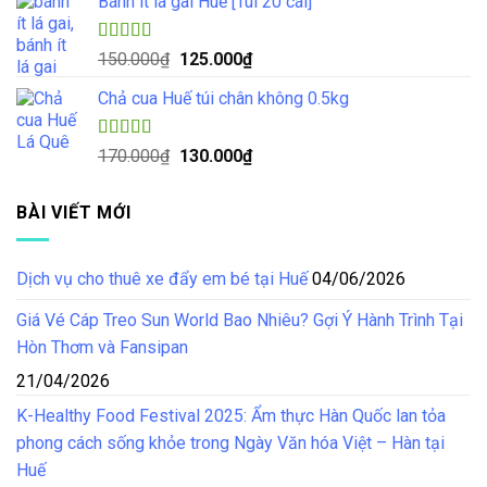
Bánh ít lá gai Huế [Túi 20 cái]
là:
tại
100.000₫.
là:
85.000₫.
Được xếp
Giá
Giá
150.000
₫
125.000
₫
hạng
4.57
gốc
hiện
5 sao
Chả cua Huế túi chân không 0.5kg
là:
tại
150.000₫.
là:
125.000₫.
Được xếp
Giá
Giá
170.000
₫
130.000
₫
hạng
4.50
gốc
hiện
5 sao
là:
tại
BÀI VIẾT MỚI
170.000₫.
là:
130.000₫.
Dịch vụ cho thuê xe đẩy em bé tại Huế
04/06/2026
Giá Vé Cáp Treo Sun World Bao Nhiêu? Gợi Ý Hành Trình Tại
Hòn Thơm và Fansipan
21/04/2026
K-Healthy Food Festival 2025: Ẩm thực Hàn Quốc lan tỏa
phong cách sống khỏe trong Ngày Văn hóa Việt – Hàn tại
Huế