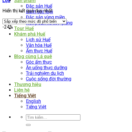
Lọc
Sản phẩm
Đặc sản Huế
Hiển thị kết quả duy nhất
Bánh các loại
Đặc sản vùng miền
Nông sản và cây giống
-24%
Tour Huế
Khám phá Huế
Lịch sử Huế
Văn hóa Huế
Ẩm thực Huế
Blog cùng Lá quê
Góc ẩm thực
Ăn uống thực dưỡng
Trải nghiệm du lịch
Cuộc sống đời thường
Thương hiệu
Liên hệ
Tiếng Việt
English
Tiếng Việt
Tìm
kiếm: