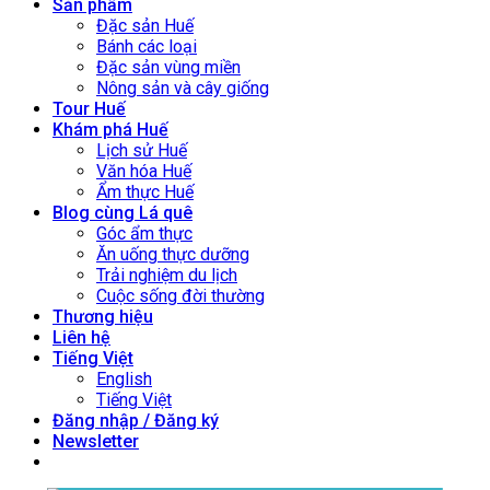
Sản phẩm
Đặc sản Huế
Bánh các loại
Đặc sản vùng miền
Nông sản và cây giống
Tour Huế
Khám phá Huế
Lịch sử Huế
Văn hóa Huế
Ẩm thực Huế
Blog cùng Lá quê
Góc ẩm thực
Ăn uống thực dưỡng
Trải nghiệm du lịch
Cuộc sống đời thường
Thương hiệu
Liên hệ
Tiếng Việt
English
Tiếng Việt
Đăng nhập / Đăng ký
Newsletter