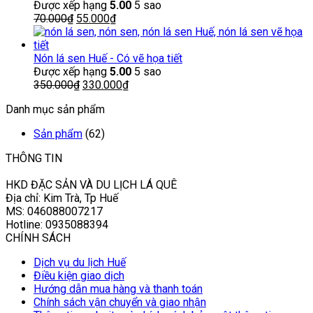
285.000₫.
là:
Được xếp hạng
5.00
5 sao
Giá
Giá
250.000₫.
70.000
₫
55.000
₫
gốc
hiện
là:
tại
70.000₫.
là:
Nón lá sen Huế - Có vẽ họa tiết
55.000₫.
Được xếp hạng
5.00
5 sao
Giá
Giá
350.000
₫
330.000
₫
gốc
hiện
Danh mục sản phẩm
là:
tại
350.000₫.
là:
Sản phẩm
(62)
330.000₫.
THÔNG TIN
HKD ĐẶC SẢN VÀ DU LỊCH LÁ QUÊ
Địa chỉ: Kim Trà, Tp Huế
MS: 046088007217
Hotline: 0935088394
CHÍNH SÁCH
Dịch vụ du lịch Huế
Điều kiện giao dịch
Hướng dẫn mua hàng và thanh toán
Chính sách vận chuyển và giao nhận