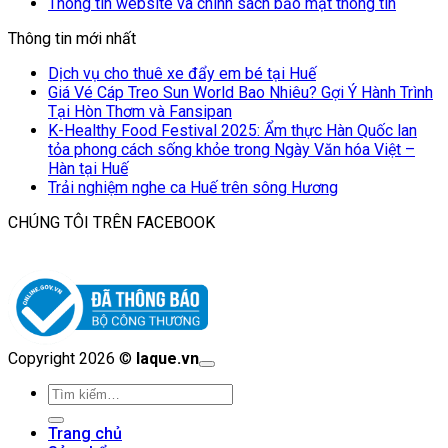
Thông tin website và chính sách bảo mật thông tin
Thông tin mới nhất
Dịch vụ cho thuê xe đẩy em bé tại Huế
Giá Vé Cáp Treo Sun World Bao Nhiêu? Gợi Ý Hành Trình
Tại Hòn Thơm và Fansipan
K-Healthy Food Festival 2025: Ẩm thực Hàn Quốc lan
tỏa phong cách sống khỏe trong Ngày Văn hóa Việt –
Hàn tại Huế
Trải nghiệm nghe ca Huế trên sông Hương
CHÚNG TÔI TRÊN FACEBOOK
Copyright 2026 ©
laque.vn
Tìm
kiếm:
Trang chủ