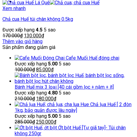
Xem nhanh
Chả cua Huế túi chân không 0.5kg
Được xếp hạng
4.5
5 sao
Giá
Giá
170.000
₫
130.000
₫
gốc
hiện
Thêm vào giỏ hàng
là:
tại
Sản phẩm đang giảm giá
170.000₫.
là:
Cafe Muối Huế đóng chai
130.000₫.
Được xếp hạng
5.00
5 sao
Giá
Giá
100.000
₫
85.000
₫
gốc
hiện
là:
tại
100.000₫.
là:
Bánh Huế mix 3 loại [40 cái gồm lọc + nậm + ít]
85.000₫.
Được xếp hạng
4.80
5 sao
Giá
Giá
210.000
₫
180.000
₫
gốc
hiện
Chả lụa Huế [ 2 đòn
là:
tại
1kg, bảo quản được lâu ngày]
210.000₫.
là:
Được xếp hạng
5.00
5 sao
Giá
180.000₫.
Giá
285.000
₫
250.000
₫
gốc
hiện
Ớt bột Huế [Tự giã tay]- Túi chân
là:
tại
không 250gr