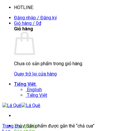
Bỏ
HOTLINE:
0935088394
qua
Đăng nhập / Đăng ký
nội
Giỏ hàng /
0
₫
dung
Giỏ hàng
Chưa có sản phẩm trong giỏ hàng.
Quay trở lại cửa hàng
Tiếng Việt
English
Tiếng Việt
Trang chủ
Trang chủ
/
Sản phẩm được gắn thẻ “chả cua”