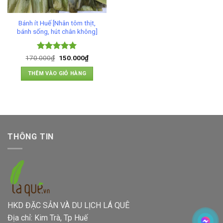
Bánh ít Huế [Nhân tôm thịt,
bánh sống, hút chân không]
Được xếp
Giá
Giá
170.000
₫
150.000
₫
gốc
hiện
hạng
4.91
là:
tại
5 sao
THÊM VÀO GIỎ HÀNG
170.000₫.
là:
150.000₫.
THÔNG TIN
HKD ĐẶC SẢN VÀ DU LỊCH LÁ QUÊ
Địa chỉ: Kim Trà, Tp Huế