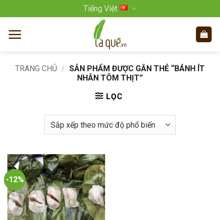
Bỏ
Tiếng Việt
qua
nội
dung
TRANG CHỦ
/
SẢN PHẨM ĐƯỢC GẮN THẺ “BÁNH ÍT
NHÂN TÔM THỊT”
LỌC
-12%