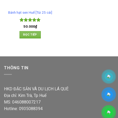
Bánh hạt sen Huế [Túi 25 cái]
Được xếp
50.000
₫
hạng
5
5
sao
ĐỌC TIẾP
THÔNG TIN
HKD ĐẶC SẢN VÀ DU LỊCH LÁ QUÊ
Địa chỉ: Kim Trà, Tp Huế
MS: 046088007217
Hotline: 0935088394