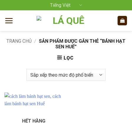
Bỏ
Tiếng Việt
qua
nội
dung
TRANG CHỦ
/
SẢN PHẨM ĐƯỢC GẮN THẺ “BÁNH HẠT
SEN HUẾ”
LỌC
HẾT HÀNG