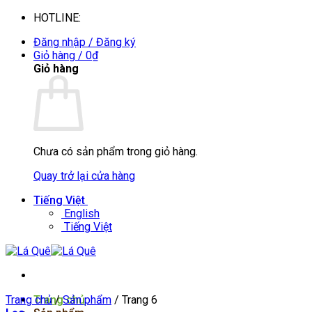
Bỏ
HOTLINE:
0935088394
qua
Đăng nhập / Đăng ký
nội
Giỏ hàng /
0
₫
dung
Giỏ hàng
Chưa có sản phẩm trong giỏ hàng.
Quay trở lại cửa hàng
Tiếng Việt
English
Tiếng Việt
Trang chủ
Trang chủ
/
Sản phẩm
/
Trang 6