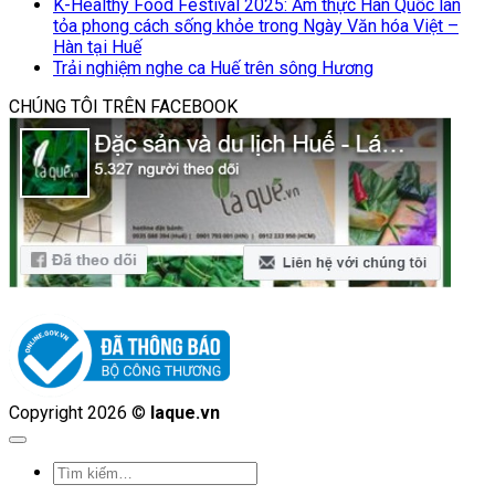
K-Healthy Food Festival 2025: Ẩm thực Hàn Quốc lan
tỏa phong cách sống khỏe trong Ngày Văn hóa Việt –
Hàn tại Huế
Trải nghiệm nghe ca Huế trên sông Hương
CHÚNG TÔI TRÊN FACEBOOK
Copyright 2026 ©
laque.vn
Tìm
kiếm: