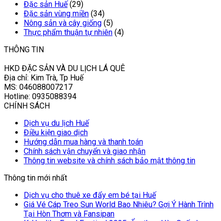
Đặc sản Huế
(29)
Đặc sản vùng miền
(34)
Nông sản và cây giống
(5)
Thực phẩm thuận tự nhiên
(4)
THÔNG TIN
HKD ĐẶC SẢN VÀ DU LỊCH LÁ QUÊ
Địa chỉ: Kim Trà, Tp Huế
MS: 046088007217
Hotline: 0935088394
CHÍNH SÁCH
Dịch vụ du lịch Huế
Điều kiện giao dịch
Hướng dẫn mua hàng và thanh toán
Chính sách vận chuyển và giao nhận
Thông tin website và chính sách bảo mật thông tin
Thông tin mới nhất
Dịch vụ cho thuê xe đẩy em bé tại Huế
Giá Vé Cáp Treo Sun World Bao Nhiêu? Gợi Ý Hành Trình
Tại Hòn Thơm và Fansipan