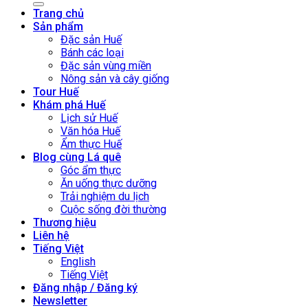
Trang chủ
Sản phẩm
Đặc sản Huế
Bánh các loại
Đặc sản vùng miền
Nông sản và cây giống
Tour Huế
Khám phá Huế
Lịch sử Huế
Văn hóa Huế
Ẩm thực Huế
Blog cùng Lá quê
Góc ẩm thực
Ăn uống thực dưỡng
Trải nghiệm du lịch
Cuộc sống đời thường
Thương hiệu
Liên hệ
Tiếng Việt
English
Tiếng Việt
Đăng nhập / Đăng ký
Newsletter