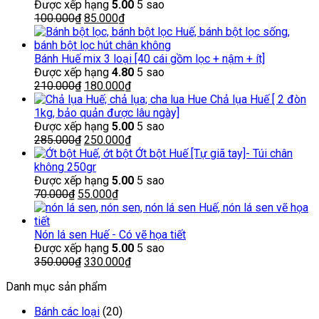
Được xếp hạng
5.00
5 sao
Giá
Giá
100.000
₫
85.000
₫
gốc
hiện
là:
tại
100.000₫.
là:
Bánh Huế mix 3 loại [40 cái gồm lọc + nậm + ít]
85.000₫.
Được xếp hạng
4.80
5 sao
Giá
Giá
210.000
₫
180.000
₫
gốc
hiện
Chả lụa Huế [ 2 đòn
là:
tại
1kg, bảo quản được lâu ngày]
210.000₫.
là:
Được xếp hạng
5.00
5 sao
Giá
180.000₫.
Giá
285.000
₫
250.000
₫
gốc
hiện
Ớt bột Huế [Tự giã tay]- Túi chân
là:
tại
không 250gr
285.000₫.
là:
Được xếp hạng
5.00
5 sao
Giá
Giá
250.000₫.
70.000
₫
55.000
₫
gốc
hiện
là:
tại
70.000₫.
là:
Nón lá sen Huế - Có vẽ họa tiết
55.000₫.
Được xếp hạng
5.00
5 sao
Giá
Giá
350.000
₫
330.000
₫
gốc
hiện
Danh mục sản phẩm
là:
tại
350.000₫.
là:
Bánh các loại
(20)
330.000₫.