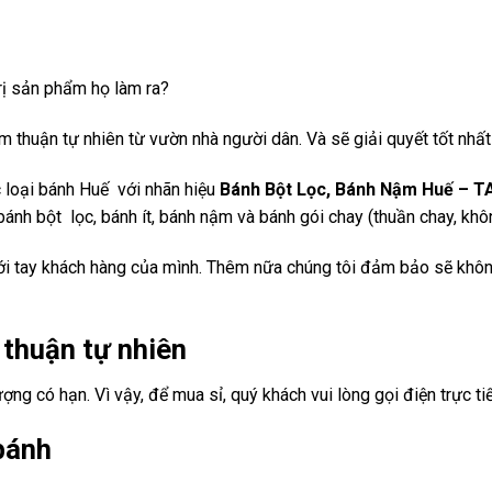
rị sản phẩm họ làm ra?
huận tự nhiên từ vườn nhà người dân. Và sẽ giải quyết tốt nhất 
c loại bánh Huế với nhãn hiệu
Bánh Bột Lọc, Bánh Nậm Huế – 
bánh bột lọc, bánh ít, bánh nậm và bánh gói chay (thuần chay, kh
ới tay khách hàng của mình. Thêm nữa chúng tôi đảm bảo sẽ không
 thuận tự nhiên
ợng có hạn. Vì vậy, để mua sỉ, quý khách vui lòng gọi điện trực ti
bánh