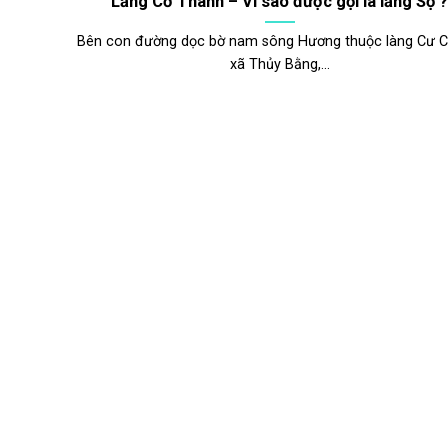
Lăng Cơ Thánh – Vì sao được gọi là lăng Sọ ?
Bên con đường dọc bờ nam sông Hương thuộc làng Cư C
xã Thủy Bằng,...