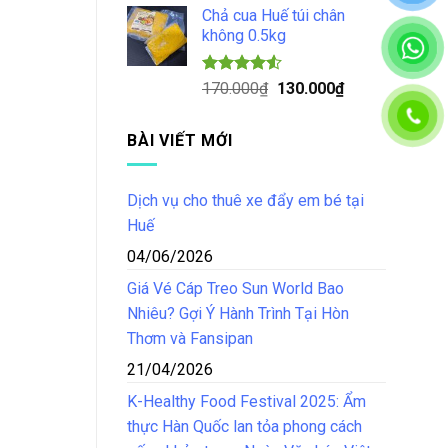
5 sao
Chả cua Huế túi chân
là:
tại
không 0.5kg
150.000₫.
là:
125.000₫.
Được xếp
Giá
Giá
170.000
₫
130.000
₫
hạng
4.50
gốc
hiện
5 sao
là:
tại
BÀI VIẾT MỚI
170.000₫.
là:
130.000₫.
Dịch vụ cho thuê xe đẩy em bé tại
Huế
04/06/2026
Giá Vé Cáp Treo Sun World Bao
Nhiêu? Gợi Ý Hành Trình Tại Hòn
Thơm và Fansipan
21/04/2026
K-Healthy Food Festival 2025: Ẩm
thực Hàn Quốc lan tỏa phong cách