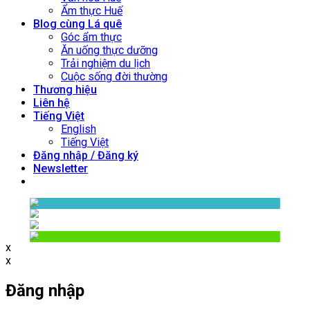
Ẩm thực Huế
Blog cùng Lá quê
Góc ẩm thực
Ăn uống thực dưỡng
Trải nghiệm du lịch
Cuộc sống đời thường
Thương hiệu
Liên hệ
Tiếng Việt
English
Tiếng Việt
Đăng nhập / Đăng ký
Newsletter
x
x
Đăng nhập