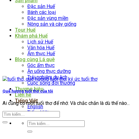
Sản phẩm
Đặc sản Huế
Bánh các loại
Đặc sản vùng miền
Nông sản và cây giống
Tour Huế
Khám phá Huế
Lịch sử Huế
Văn hóa Huế
Ẩm thực Huế
Blog cùng Lá quê
Góc ẩm thực
Ăn uống thực dưỡng
Trải nghiệm du lịch
Cuộc sống đời thường
Thương hiệu
Quê hương tuổi thơ của tôi
Liên hệ
Tiếng Việt
Ai cũng có một tuổi thơ để nhớ. Và chắc chắn là dù thế nào...
English
Tiếng Việt
Tìm
kiếm: