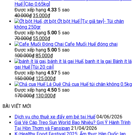
Huế [Cặp 0.65kg]
Được xếp hạng
4.33
5 sao
Giá
Giá
40.000
₫
35.000
₫
gốc
hiện
Ớt bột Huế [Tự giã tay]- Túi chân
là:
tại
không 250gr
40.000₫.
là:
Được xếp hạng
5.00
5 sao
Giá
35.000₫.
Giá
70.000
₫
55.000
₫
gốc
hiện
Cafe Muối Huế đóng chai
là:
tại
Được xếp hạng
5.00
5 sao
70.000₫.
Giá
là:
Giá
100.000
₫
85.000
₫
gốc
55.000₫.
hiện
Bánh ít lá
là:
tại
gai Huế [Túi 20 cái]
100.000₫.
là:
Được xếp hạng
4.57
5 sao
Giá
85.000₫.
Giá
150.000
₫
125.000
₫
gốc
hiện
Chả cua Huế túi chân không 0.5kg
là:
tại
Được xếp hạng
4.50
5 sao
150.000₫.
Giá
là:
Giá
170.000
₫
130.000
₫
gốc
125.000₫.
hiện
BÀI VIẾT MỚI
là:
tại
170.000₫.
là:
Dịch vụ cho thuê xe đẩy em bé tại Huế
04/06/2026
130.000₫.
Giá Vé Cáp Treo Sun World Bao Nhiêu? Gợi Ý Hành Trình
Tại Hòn Thơm và Fansipan
21/04/2026
K-Healthy Food Festival 2025: Ẩm thực Hàn Quốc lan