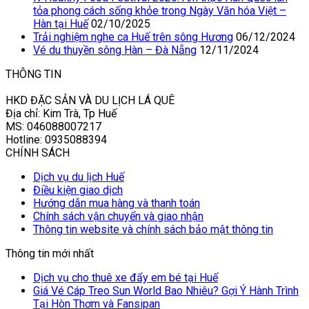
tỏa phong cách sống khỏe trong Ngày Văn hóa Việt –
Hàn tại Huế
02/10/2025
Trải nghiệm nghe ca Huế trên sông Hương
06/12/2024
Vé du thuyền sông Hàn – Đà Nẵng
12/11/2024
THÔNG TIN
HKD ĐẶC SẢN VÀ DU LỊCH LÁ QUÊ
Địa chỉ: Kim Trà, Tp Huế
MS: 046088007217
Hotline: 0935088394
CHÍNH SÁCH
Dịch vụ du lịch Huế
Điều kiện giao dịch
Hướng dẫn mua hàng và thanh toán
Chính sách vận chuyển và giao nhận
Thông tin website và chính sách bảo mật thông tin
Thông tin mới nhất
Dịch vụ cho thuê xe đẩy em bé tại Huế
Giá Vé Cáp Treo Sun World Bao Nhiêu? Gợi Ý Hành Trình
Tại Hòn Thơm và Fansipan