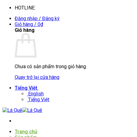
Bỏ
HOTLINE:
0935088394
qua
Đăng nhập / Đăng ký
nội
Giỏ hàng /
0
₫
dung
Giỏ hàng
Chưa có sản phẩm trong giỏ hàng.
Quay trở lại cửa hàng
Tiếng Việt
English
Tiếng Việt
Trang chủ