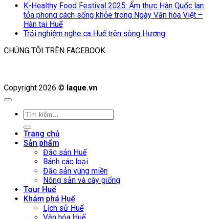
K-Healthy Food Festival 2025: Ẩm thực Hàn Quốc lan
tỏa phong cách sống khỏe trong Ngày Văn hóa Việt –
Hàn tại Huế
Trải nghiệm nghe ca Huế trên sông Hương
CHÚNG TÔI TRÊN FACEBOOK
Copyright 2026 ©
laque.vn
Tìm
kiếm:
Trang chủ
Sản phẩm
Đặc sản Huế
Bánh các loại
Đặc sản vùng miền
Nông sản và cây giống
Tour Huế
Khám phá Huế
Lịch sử Huế
Văn hóa Huế