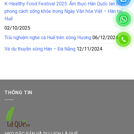
K-Healthy Food Festival 2025: Ẩm thực Hàn Quốc lan tỏa
phong cách sống khỏe trong Ngày Văn hóa Việt – Hàn tại
Huế
02/10/2025
Trải nghiệm nghe ca Huế trên sông Hương
06/12/2024
Vé du thuyền sông Hàn – Đà Nẵng
12/11/2024
THÔNG TIN
HKD ĐẶC SẢN VÀ DU LỊCH LÁ QUÊ