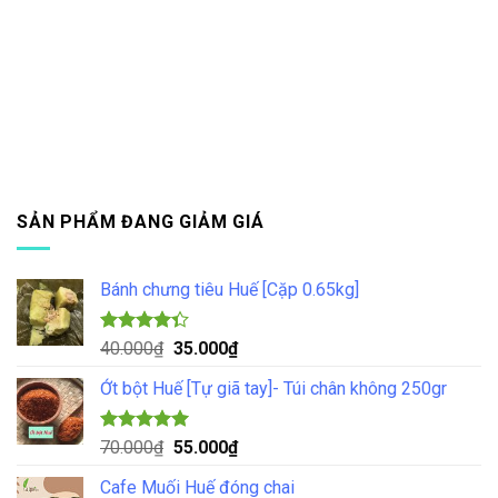
SẢN PHẨM ĐANG GIẢM GIÁ
Bánh chưng tiêu Huế [Cặp 0.65kg]
Được xếp
Giá
Giá
40.000
₫
35.000
₫
hạng
4.33
gốc
hiện
5 sao
Ớt bột Huế [Tự giã tay]- Túi chân không 250gr
là:
tại
40.000₫.
là:
35.000₫.
Được xếp
Giá
Giá
70.000
₫
55.000
₫
hạng
5.00
gốc
hiện
5 sao
Cafe Muối Huế đóng chai
là:
tại