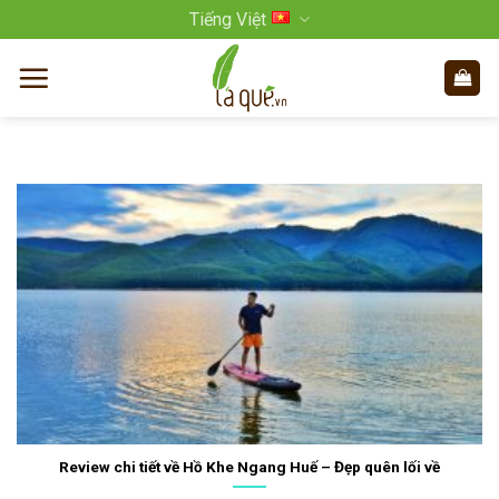
Bỏ
Tiếng Việt
qua
nội
dung
Review chi tiết về Hồ Khe Ngang Huế – Đẹp quên lối về