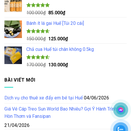
70.000₫.
là:
55.000₫.
Được xếp
Giá
Giá
100.000
₫
85.000
₫
hạng
5.00
gốc
hiện
5 sao
Bánh ít lá gai Huế [Túi 20 cái]
là:
tại
100.000₫.
là:
85.000₫.
Được xếp
Giá
Giá
150.000
₫
125.000
₫
hạng
4.57
gốc
hiện
5 sao
Chả cua Huế túi chân không 0.5kg
là:
tại
150.000₫.
là:
125.000₫.
Được xếp
Giá
Giá
170.000
₫
130.000
₫
hạng
4.50
gốc
hiện
5 sao
là:
tại
BÀI VIẾT MỚI
170.000₫.
là:
130.000₫.
Dịch vụ cho thuê xe đẩy em bé tại Huế
04/06/2026
Giá Vé Cáp Treo Sun World Bao Nhiêu? Gợi Ý Hành Trình Tại
Hòn Thơm và Fansipan
21/04/2026