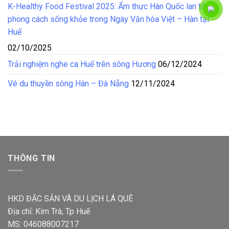
K-Healthy Food Festival 2025: Ẩm thực Hàn Quốc lan tỏa
phong cách sống khỏe trong Ngày Văn hóa Việt – Hàn tại
Huế
02/10/2025
Trải nghiệm nghe ca Huế trên sông Hương
06/12/2024
Vé du thuyền sông Hàn – Đà Nẵng
12/11/2024
THÔNG TIN
HKD ĐẶC SẢN VÀ DU LỊCH LÁ QUÊ
Địa chỉ: Kim Trà, Tp Huế
MS: 046088007217