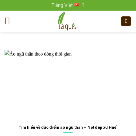
Bỏ
Tiếng Việt
qua
nội
dung
Tìm hiểu về đặc điểm áo ngũ thân – Nét đẹp xứ Huế