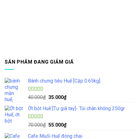
SẢN PHẨM ĐANG GIẢM GIÁ
Bánh chưng tiêu Huế [Cặp 0.65kg]
Được xếp
Giá
Giá
40.000
₫
35.000
₫
hạng
4.33
gốc
hiện
5 sao
Ớt bột Huế [Tự giã tay]- Túi chân không 250gr
là:
tại
40.000₫.
là:
35.000₫.
Được xếp
Giá
Giá
70.000
₫
55.000
₫
hạng
5.00
5
gốc
hiện
sao
Cafe Muối Huế đóng chai
là:
tại