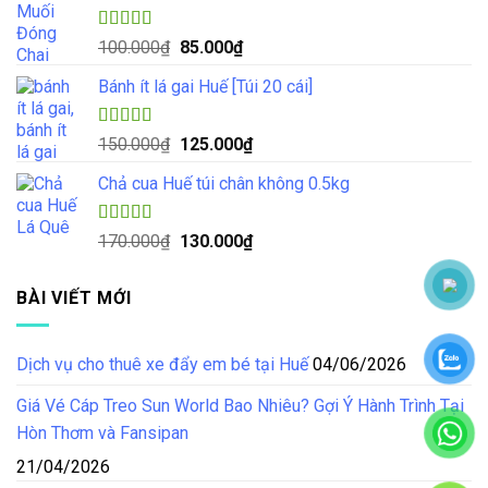
70.000₫.
là:
55.000₫.
Được xếp
Giá
Giá
100.000
₫
85.000
₫
hạng
5.00
5
gốc
hiện
sao
Bánh ít lá gai Huế [Túi 20 cái]
là:
tại
100.000₫.
là:
85.000₫.
Được xếp
Giá
Giá
150.000
₫
125.000
₫
hạng
4.57
gốc
hiện
5 sao
Chả cua Huế túi chân không 0.5kg
là:
tại
150.000₫.
là:
125.000₫.
Được xếp
Giá
Giá
170.000
₫
130.000
₫
hạng
4.50
gốc
hiện
5 sao
là:
tại
BÀI VIẾT MỚI
170.000₫.
là:
130.000₫.
Dịch vụ cho thuê xe đẩy em bé tại Huế
04/06/2026
Giá Vé Cáp Treo Sun World Bao Nhiêu? Gợi Ý Hành Trình Tại
Hòn Thơm và Fansipan
21/04/2026