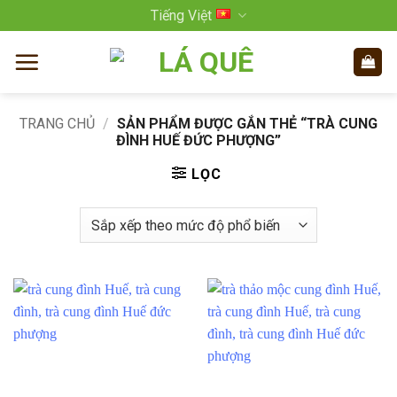
Bỏ
Tiếng Việt
qua
nội
dung
TRANG CHỦ
/
SẢN PHẨM ĐƯỢC GẮN THẺ “TRÀ CUNG
ĐÌNH HUẾ ĐỨC PHƯỢNG”
LỌC