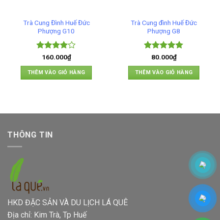
Trà Cung Đình Huế Đức
Trà Cung đình Huế Đức
Phượng G10
Phượng G8
Được
Được xếp
160.000
₫
80.000
₫
xếp hạng
hạng
5
5
4
5 sao
sao
THÊM VÀO GIỎ HÀNG
THÊM VÀO GIỎ HÀNG
THÔNG TIN
HKD ĐẶC SẢN VÀ DU LỊCH LÁ QUÊ
Địa chỉ: Kim Trà, Tp Huế