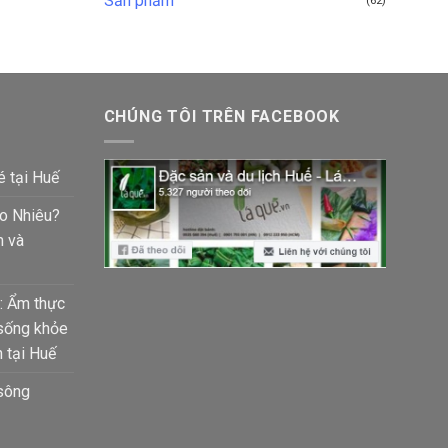
Sản phẩm
(62)
CHÚNG TÔI TRÊN FACEBOOK
é tại Huế
ao Nhiêu?
m và
: Ẩm thực
 sống khỏe
 tại Huế
 sông