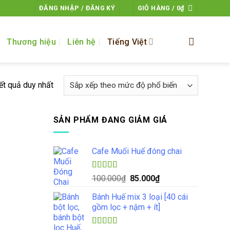
ĐĂNG NHẬP / ĐĂNG KÝ
GIỎ HÀNG /
0
₫
Thương hiệu
Liên hệ
Tiếng Việt
kết quả duy nhất
SẢN PHẨM ĐANG GIẢM GIÁ
Cafe Muối Huế đóng chai
Được xếp
Giá
Giá
100.000
₫
85.000
₫
hạng
5.00
5
gốc
hiện
sao
Bánh Huế mix 3 loại [40 cái
là:
tại
gồm lọc + nậm + ít]
100.000₫.
là:
85.000₫.