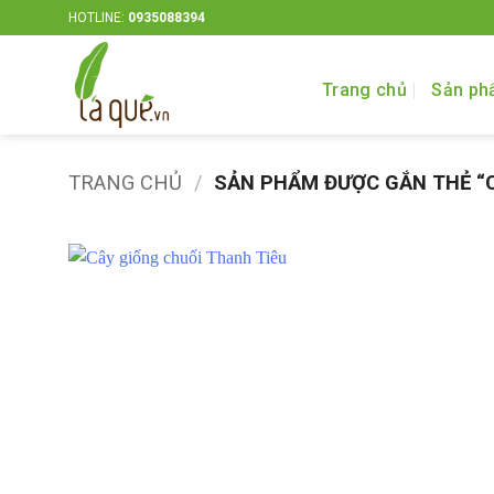
Bỏ
HOTLINE:
0935088394
qua
nội
Trang chủ
Sản ph
dung
TRANG CHỦ
/
SẢN PHẨM ĐƯỢC GẮN THẺ “C