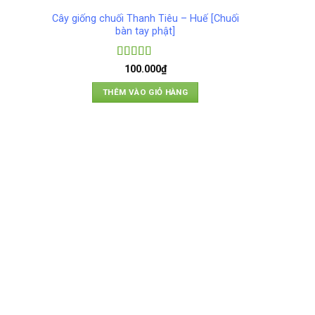
Cây giống chuối Thanh Tiêu – Huế [Chuối
bàn tay phật]
Được xếp
100.000
₫
hạng
4
5
sao
THÊM VÀO GIỎ HÀNG